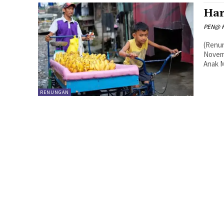
Har
PEN@ K
(Renun
Novemb
Anak M
RENUNGAN