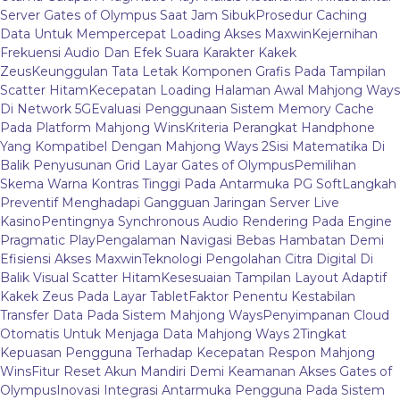
Server Gates of Olympus Saat Jam Sibuk
Prosedur Caching
Data Untuk Mempercepat Loading Akses Maxwin
Kejernihan
Frekuensi Audio Dan Efek Suara Karakter Kakek
Zeus
Keunggulan Tata Letak Komponen Grafis Pada Tampilan
Scatter Hitam
Kecepatan Loading Halaman Awal Mahjong Ways
Di Network 5G
Evaluasi Penggunaan Sistem Memory Cache
Pada Platform Mahjong Wins
Kriteria Perangkat Handphone
Yang Kompatibel Dengan Mahjong Ways 2
Sisi Matematika Di
Balik Penyusunan Grid Layar Gates of Olympus
Pemilihan
Skema Warna Kontras Tinggi Pada Antarmuka PG Soft
Langkah
Preventif Menghadapi Gangguan Jaringan Server Live
Kasino
Pentingnya Synchronous Audio Rendering Pada Engine
Pragmatic Play
Pengalaman Navigasi Bebas Hambatan Demi
Efisiensi Akses Maxwin
Teknologi Pengolahan Citra Digital Di
Balik Visual Scatter Hitam
Kesesuaian Tampilan Layout Adaptif
Kakek Zeus Pada Layar Tablet
Faktor Penentu Kestabilan
Transfer Data Pada Sistem Mahjong Ways
Penyimpanan Cloud
Otomatis Untuk Menjaga Data Mahjong Ways 2
Tingkat
Kepuasan Pengguna Terhadap Kecepatan Respon Mahjong
Wins
Fitur Reset Akun Mandiri Demi Keamanan Akses Gates of
Olympus
Inovasi Integrasi Antarmuka Pengguna Pada Sistem