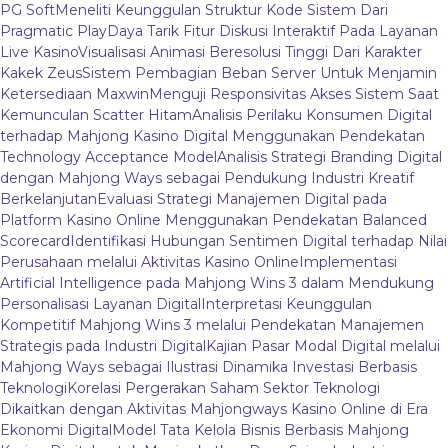
PG Soft
Meneliti Keunggulan Struktur Kode Sistem Dari
Pragmatic Play
Daya Tarik Fitur Diskusi Interaktif Pada Layanan
Live Kasino
Visualisasi Animasi Beresolusi Tinggi Dari Karakter
Kakek Zeus
Sistem Pembagian Beban Server Untuk Menjamin
Ketersediaan Maxwin
Menguji Responsivitas Akses Sistem Saat
Kemunculan Scatter Hitam
Analisis Perilaku Konsumen Digital
terhadap Mahjong Kasino Digital Menggunakan Pendekatan
Technology Acceptance Model
Analisis Strategi Branding Digital
dengan Mahjong Ways sebagai Pendukung Industri Kreatif
Berkelanjutan
Evaluasi Strategi Manajemen Digital pada
Platform Kasino Online Menggunakan Pendekatan Balanced
Scorecard
Identifikasi Hubungan Sentimen Digital terhadap Nilai
Perusahaan melalui Aktivitas Kasino Online
Implementasi
Artificial Intelligence pada Mahjong Wins 3 dalam Mendukung
Personalisasi Layanan Digital
Interpretasi Keunggulan
Kompetitif Mahjong Wins 3 melalui Pendekatan Manajemen
Strategis pada Industri Digital
Kajian Pasar Modal Digital melalui
Mahjong Ways sebagai Ilustrasi Dinamika Investasi Berbasis
Teknologi
Korelasi Pergerakan Saham Sektor Teknologi
Dikaitkan dengan Aktivitas Mahjongways Kasino Online di Era
Ekonomi Digital
Model Tata Kelola Bisnis Berbasis Mahjong