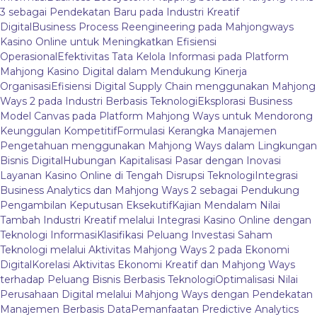
3 sebagai Pendekatan Baru pada Industri Kreatif
Digital
Business Process Reengineering pada Mahjongways
Kasino Online untuk Meningkatkan Efisiensi
Operasional
Efektivitas Tata Kelola Informasi pada Platform
Mahjong Kasino Digital dalam Mendukung Kinerja
Organisasi
Efisiensi Digital Supply Chain menggunakan Mahjong
Ways 2 pada Industri Berbasis Teknologi
Eksplorasi Business
Model Canvas pada Platform Mahjong Ways untuk Mendorong
Keunggulan Kompetitif
Formulasi Kerangka Manajemen
Pengetahuan menggunakan Mahjong Ways dalam Lingkungan
Bisnis Digital
Hubungan Kapitalisasi Pasar dengan Inovasi
Layanan Kasino Online di Tengah Disrupsi Teknologi
Integrasi
Business Analytics dan Mahjong Ways 2 sebagai Pendukung
Pengambilan Keputusan Eksekutif
Kajian Mendalam Nilai
Tambah Industri Kreatif melalui Integrasi Kasino Online dengan
Teknologi Informasi
Klasifikasi Peluang Investasi Saham
Teknologi melalui Aktivitas Mahjong Ways 2 pada Ekonomi
Digital
Korelasi Aktivitas Ekonomi Kreatif dan Mahjong Ways
terhadap Peluang Bisnis Berbasis Teknologi
Optimalisasi Nilai
Perusahaan Digital melalui Mahjong Ways dengan Pendekatan
Manajemen Berbasis Data
Pemanfaatan Predictive Analytics