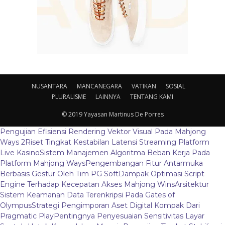
NUSANTARA
MANCANEGARA
VATIKAN
SOSIAL
PLURALISME
LAINNYA
TENTANG KAMI
© 2019 Yayasan Martinus De Porres
Pengujian Efisiensi Rendering Vektor Visual Pada Mahjong
Ways 2
Riset Tingkat Kestabilan Latensi Streaming Platform
Live Kasino
Sistem Manajemen Algoritma Beban Kerja Pada
Platform Mahjong Ways
Pengembangan Fitur Antarmuka
Berbasis Gestur Oleh Tim PG Soft
Dampak Optimasi Script
Engine Terhadap Kecepatan Akses Mahjong Wins
Arsitektur
Sistem Keamanan Data Terenkripsi Pada Gates of
Olympus
Strategi Pengimporan Aset Digital Kompak Dari
Pragmatic Play
Pentingnya Penyesuaian Sensitivitas Layar