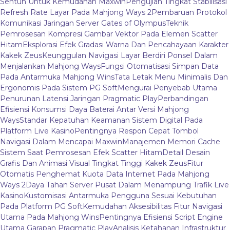
Sentuh Untuk Kemudahan Maxwin
Pengujian Tingkat Stabilisasi
Refresh Rate Layar Pada Mahjong Ways 2
Pembaruan Protokol
Komunikasi Jaringan Server Gates of Olympus
Teknik
Pemrosesan Kompresi Gambar Vektor Pada Elemen Scatter
Hitam
Eksplorasi Efek Gradasi Warna Dan Pencahayaan Karakter
Kakek Zeus
Keunggulan Navigasi Layar Berdiri Ponsel Dalam
Menjalankan Mahjong Ways
Fungsi Otomatisasi Simpan Data
Pada Antarmuka Mahjong Wins
Tata Letak Menu Minimalis Dan
Ergonomis Pada Sistem PG Soft
Mengurai Penyebab Utama
Penurunan Latensi Jaringan Pragmatic Play
Perbandingan
Efisiensi Konsumsi Daya Baterai Antar Versi Mahjong
Ways
Standar Kepatuhan Keamanan Sistem Digital Pada
Platform Live Kasino
Pentingnya Respon Cepat Tombol
Navigasi Dalam Mencapai Maxwin
Manajemen Memori Cache
Sistem Saat Pemrosesan Efek Scatter Hitam
Detail Desain
Grafis Dan Animasi Visual Tingkat Tinggi Kakek Zeus
Fitur
Otomatis Penghemat Kuota Data Internet Pada Mahjong
Ways 2
Daya Tahan Server Pusat Dalam Menampung Trafik Live
Kasino
Kustomisasi Antarmuka Pengguna Sesuai Kebutuhan
Pada Platform PG Soft
Kemudahan Aksesibilitas Fitur Navigasi
Utama Pada Mahjong Wins
Pentingnya Efisiensi Script Engine
Utama Garapan Pragmatic Play
Analisis Ketahanan Infrastruktur