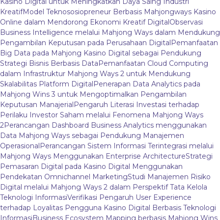
Kasino Digital untuk Meningkatkan Daya Saing Industri
Kreatif
Model Teknososiopreneur Berbasis Mahjongways Kasino
Online dalam Mendorong Ekonomi Kreatif Digital
Observasi
Business Intelligence melalui Mahjong Ways dalam Mendukung
Pengambilan Keputusan pada Perusahaan Digital
Pemanfaatan
Big Data pada Mahjong Kasino Digital sebagai Pendukung
Strategi Bisnis Berbasis Data
Pemanfaatan Cloud Computing
dalam Infrastruktur Mahjong Ways 2 untuk Mendukung
Skalabilitas Platform Digital
Penerapan Data Analytics pada
Mahjong Wins 3 untuk Mengoptimalkan Pengambilan
Keputusan Manajerial
Pengaruh Literasi Investasi terhadap
Perilaku Investor Saham melalui Fenomena Mahjong Ways
2
Perancangan Dashboard Business Analytics menggunakan
Data Mahjong Ways sebagai Pendukung Manajemen
Operasional
Perancangan Sistem Informasi Terintegrasi melalui
Mahjong Ways Menggunakan Enterprise Architecture
Strategi
Pemasaran Digital pada Kasino Digital Menggunakan
Pendekatan Omnichannel Marketing
Studi Manajemen Risiko
Digital melalui Mahjong Ways 2 dalam Perspektif Tata Kelola
Teknologi Informasi
Verifikasi Pengaruh User Experience
terhadap Loyalitas Pengguna Kasino Digital Berbasis Teknologi
Informasi
Business Ecosystem Mapping berbasis Mahjong Wins