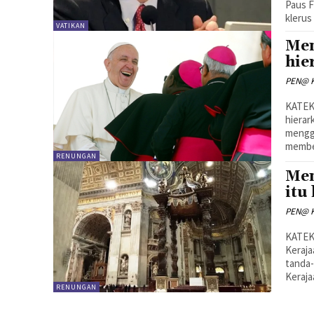
Paus F
klerus 
VATIKAN
Men
hie
PEN@ K
KATEKISMUS G
hierar
mengge
member
RENUNGAN
Men
itu
PEN@ K
KATEKISMUS 
Kerajaan it
tanda-
Kerajaa
RENUNGAN