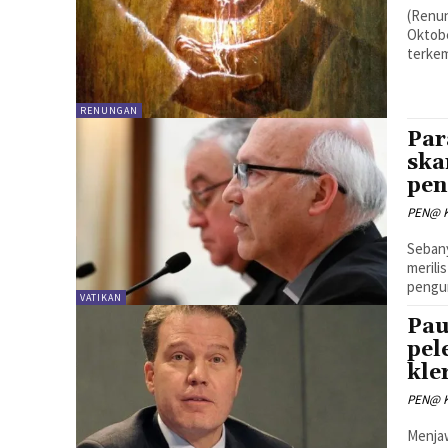
(Renun
Oktober 2018
terkem
RENUNGAN
Par
ska
pen
PEN@ K
Sebany
merili
pengun
VATIKAN
Pau
pel
kle
PEN@ K
Menja