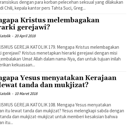
ransiskus dengan para korban pelecehan seksual yang dilakukan
di Chili, kepala kantor pers Tahta Suci, Greg...
gapa Kristus melembagakan
rarki gerejawi?
atolik
-
20 April 2018
EREJA KATOLIK 179. Mengapa Kristus melembagakan
ki gerejawi? Kristus menetapkan hierarki gerejawi dengan misi
mbalakan Umat Allah dalam nama-Nya, dan untuk tujuan inilah
ikan kekuasaan...
gapa Yesus menyatakan Kerajaan
 lewat tanda dan mukjizat?
atolik
-
10 Maret 2018
GEREJA KATOLIK 108. Mengapa Yesus menyatakan
u lewat tanda dan mukjizat? Yesus melengkapi sabda dengan
tanda dan mukjizat-mukjizat untuk memberi kesaksian bahwa
n itu...