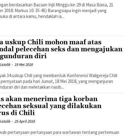
gan berdasarkan Bacaan Injil Minggu ke-29 di Masa Biasa, 21
: Markus 10: 35-45) Barangsiapa ingin menjadi yang
uka di antara kamu, hendaklah ia...
a uskup Chili mohon maaf atas
ndal pelecehan seks dan mengajukan
gunduran diri
atolik
-
19 Mei 2018
ak 34 uskup Chili yang membentuk Konferensi Waligereja Chili
s pernyataan pada hari Jumat, 18 Mei 2018, yang menganjuran
duran diri dan meletakkan nasib...
s akan menerima tiga korban
ecehan seksual yang dilakukan
rus di Chili
atolik
-
25 April 2018
wab pertanyaan-pertanyaan para wartawan tentang pertemuan