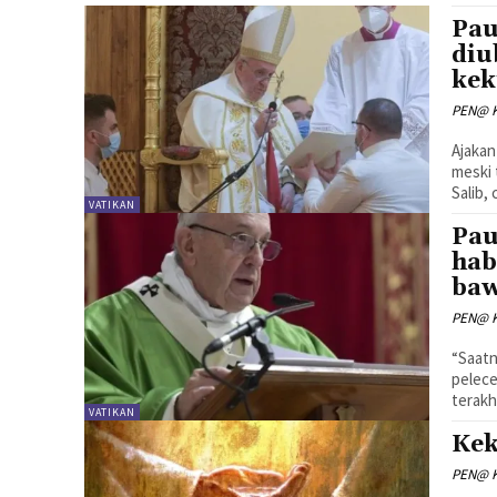
Pau
diu
kek
PEN@ K
Ajakan
meski 
Salib, 
VATIKAN
Pau
hab
ba
PEN@ K
“Saatn
pelece
terakh
VATIKAN
Kek
PEN@ K