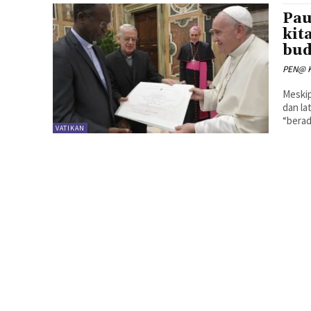
Pau
kit
bud
PEN@ K
Meskip
dan la
“berad
VATIKAN