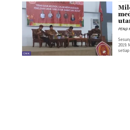
Mil
med
uta
PEN@ K
Sesung
2019. 
setiap
OMK