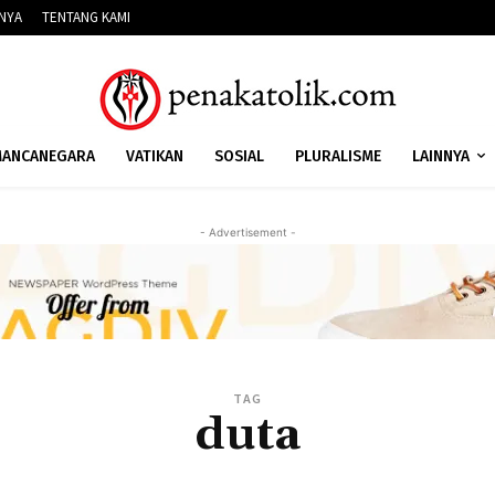
NNYA
TENTANG KAMI
ANCANEGARA
VATIKAN
SOSIAL
PLURALISME
LAINNYA
- Advertisement -
TAG
duta