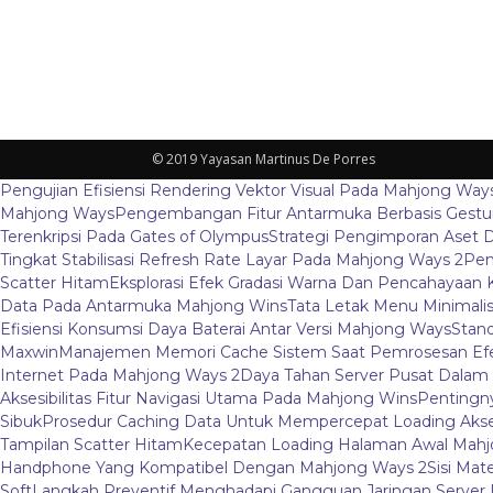
© 2019 Yayasan Martinus De Porres
Pengujian Efisiensi Rendering Vektor Visual Pada Mahjong Way
Mahjong Ways
Pengembangan Fitur Antarmuka Berbasis Gestur
Terenkripsi Pada Gates of Olympus
Strategi Pengimporan Aset D
Tingkat Stabilisasi Refresh Rate Layar Pada Mahjong Ways 2
Pem
Scatter Hitam
Eksplorasi Efek Gradasi Warna Dan Pencahayaan 
Data Pada Antarmuka Mahjong Wins
Tata Letak Menu Minimali
Efisiensi Konsumsi Daya Baterai Antar Versi Mahjong Ways
Stand
Maxwin
Manajemen Memori Cache Sistem Saat Pemrosesan Efe
Internet Pada Mahjong Ways 2
Daya Tahan Server Pusat Dalam
Aksesibilitas Fitur Navigasi Utama Pada Mahjong Wins
Pentingny
Sibuk
Prosedur Caching Data Untuk Mempercepat Loading Aks
Tampilan Scatter Hitam
Kecepatan Loading Halaman Awal Mahj
Handphone Yang Kompatibel Dengan Mahjong Ways 2
Sisi Mat
Soft
Langkah Preventif Menghadapi Gangguan Jaringan Server L