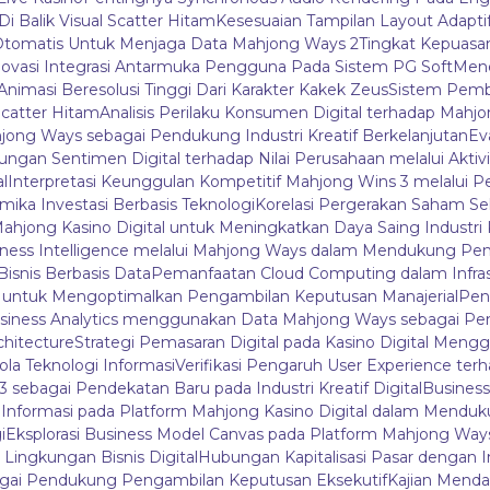
Di Balik Visual Scatter Hitam
Kesesuaian Tampilan Layout Adapti
tomatis Untuk Menjaga Data Mahjong Ways 2
Tingkat Kepuas
novasi Integrasi Antarmuka Pengguna Pada Sistem PG Soft
Mene
i Animasi Beresolusi Tinggi Dari Karakter Kakek Zeus
Sistem Pemb
catter Hitam
Analisis Perilaku Konsumen Digital terhadap Mah
ahjong Ways sebagai Pendukung Industri Kreatif Berkelanjutan
Ev
bungan Sentimen Digital terhadap Nilai Perusahaan melalui Aktivi
l
Interpretasi Keunggulan Kompetitif Mahjong Wins 3 melalui P
mika Investasi Berbasis Teknologi
Korelasi Pergerakan Saham Se
Mahjong Kasino Digital untuk Meningkatkan Daya Saing Industri 
iness Intelligence melalui Mahjong Ways dalam Mendukung Pen
isnis Berbasis Data
Pemanfaatan Cloud Computing dalam Infras
3 untuk Mengoptimalkan Pengambilan Keputusan Manajerial
Peng
siness Analytics menggunakan Data Mahjong Ways sebagai P
chitecture
Strategi Pemasaran Digital pada Kasino Digital Me
ola Teknologi Informasi
Verifikasi Pengaruh User Experience terh
sebagai Pendekatan Baru pada Industri Kreatif Digital
Business
la Informasi pada Platform Mahjong Kasino Digital dalam Menduk
i
Eksplorasi Business Model Canvas pada Platform Mahjong Wa
ngkungan Bisnis Digital
Hubungan Kapitalisasi Pasar dengan I
bagai Pendukung Pengambilan Keputusan Eksekutif
Kajian Mendal