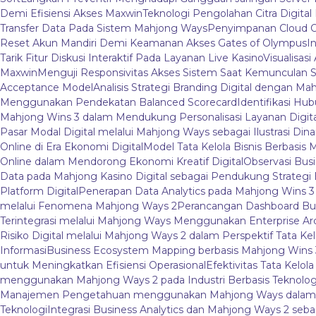
Demi Efisiensi Akses Maxwin
Teknologi Pengolahan Citra Digital 
Transfer Data Pada Sistem Mahjong Ways
Penyimpanan Cloud O
Reset Akun Mandiri Demi Keamanan Akses Gates of Olympus
I
Tarik Fitur Diskusi Interaktif Pada Layanan Live Kasino
Visualisas
Maxwin
Menguji Responsivitas Akses Sistem Saat Kemunculan S
Acceptance Model
Analisis Strategi Branding Digital dengan M
Menggunakan Pendekatan Balanced Scorecard
Identifikasi Hu
Mahjong Wins 3 dalam Mendukung Personalisasi Layanan Digita
Pasar Modal Digital melalui Mahjong Ways sebagai Ilustrasi Dina
Online di Era Ekonomi Digital
Model Tata Kelola Bisnis Berbasis 
Online dalam Mendorong Ekonomi Kreatif Digital
Observasi Bus
Data pada Mahjong Kasino Digital sebagai Pendukung Strategi B
Platform Digital
Penerapan Data Analytics pada Mahjong Wins 
melalui Fenomena Mahjong Ways 2
Perancangan Dashboard Bu
Terintegrasi melalui Mahjong Ways Menggunakan Enterprise Ar
Risiko Digital melalui Mahjong Ways 2 dalam Perspektif Tata Kel
Informasi
Business Ecosystem Mapping berbasis Mahjong Wins 3 
untuk Meningkatkan Efisiensi Operasional
Efektivitas Tata Kelo
menggunakan Mahjong Ways 2 pada Industri Berbasis Teknolog
Manajemen Pengetahuan menggunakan Mahjong Ways dalam Li
Teknologi
Integrasi Business Analytics dan Mahjong Ways 2 se