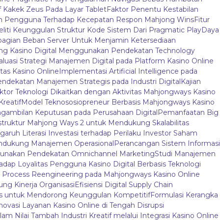
f Kakek Zeus Pada Layar Tablet
Faktor Penentu Kestabilan
an Pengguna Terhadap Kecepatan Respon Mahjong Wins
Fitur
liti Keunggulan Struktur Kode Sistem Dari Pragmatic Play
Daya
agian Beban Server Untuk Menjamin Ketersediaan
jong Kasino Digital Menggunakan Pendekatan Technology
aluasi Strategi Manajemen Digital pada Platform Kasino Online
tas Kasino Online
Implementasi Artificial Intelligence pada
endekatan Manajemen Strategis pada Industri Digital
Kajian
ktor Teknologi Dikaitkan dengan Aktivitas Mahjongways Kasino
Kreatif
Model Teknososiopreneur Berbasis Mahjongways Kasino
gambilan Keputusan pada Perusahaan Digital
Pemanfaatan Big
truktur Mahjong Ways 2 untuk Mendukung Skalabilitas
aruh Literasi Investasi terhadap Perilaku Investor Saham
endukung Manajemen Operasional
Perancangan Sistem Informasi
nggunakan Pendekatan Omnichannel Marketing
Studi Manajemen
adap Loyalitas Pengguna Kasino Digital Berbasis Teknologi
 Process Reengineering pada Mahjongways Kasino Online
ung Kinerja Organisasi
Efisiensi Digital Supply Chain
ys untuk Mendorong Keunggulan Kompetitif
Formulasi Kerangka
novasi Layanan Kasino Online di Tengah Disrupsi
am Nilai Tambah Industri Kreatif melalui Integrasi Kasino Online