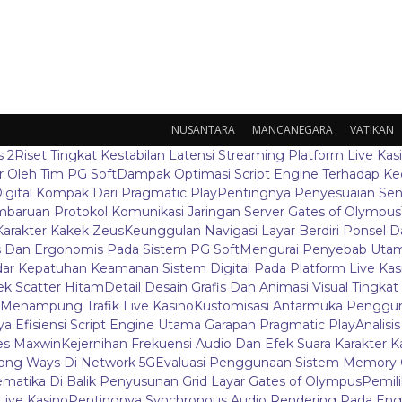
NUSANTARA
MANCANEGARA
VATIKAN
s 2
Riset Tingkat Kestabilan Latensi Streaming Platform Live Kas
 Oleh Tim PG Soft
Dampak Optimasi Script Engine Terhadap K
igital Kompak Dari Pragmatic Play
Pentingnya Penyesuaian Sen
baruan Protokol Komunikasi Jaringan Server Gates of Olympus
Karakter Kakek Zeus
Keunggulan Navigasi Layar Berdiri Ponsel
s Dan Ergonomis Pada Sistem PG Soft
Mengurai Penyebab Utama
ar Kepatuhan Keamanan Sistem Digital Pada Platform Live Kas
k Scatter Hitam
Detail Desain Grafis Dan Animasi Visual Tingka
 Menampung Trafik Live Kasino
Kustomisasi Antarmuka Penggun
a Efisiensi Script Engine Utama Garapan Pragmatic Play
Analisi
es Maxwin
Kejernihan Frekuensi Audio Dan Efek Suara Karakter 
ong Ways Di Network 5G
Evaluasi Penggunaan Sistem Memory 
ematika Di Balik Penyusunan Grid Layar Gates of Olympus
Pemil
ive Kasino
Pentingnya Synchronous Audio Rendering Pada Eng