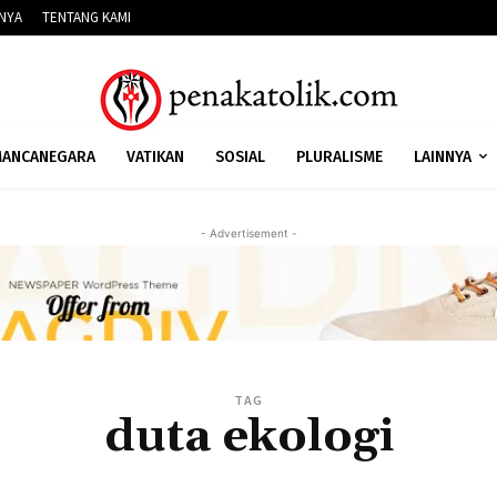
NNYA
TENTANG KAMI
ANCANEGARA
VATIKAN
SOSIAL
PLURALISME
LAINNYA
- Advertisement -
TAG
duta ekologi