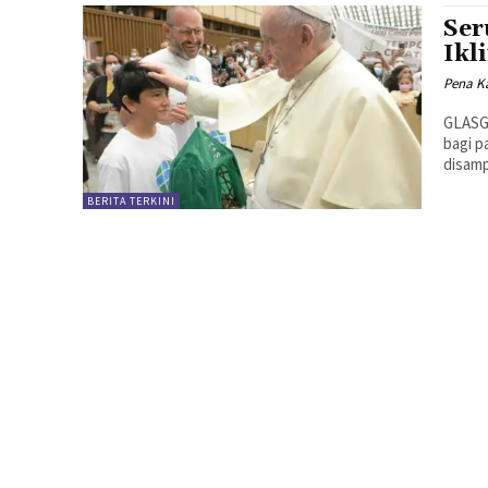
Ser
Ikl
Pena Ka
GLASGO
bagi p
disamp
BERITA TERKINI