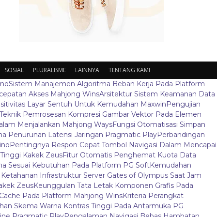
SOSIAL
PLURALISME
LAINNYA
TENTANG KAMI
ino
Sistem Manajemen Algoritma Beban Kerja Pada Platform
ecepatan Akses Mahjong Wins
Arsitektur Sistem Keamanan Data
sitivitas Layar Sentuh Untuk Kemudahan Maxwin
Pengujian
Teknik Pemrosesan Kompresi Gambar Vektor Pada Elemen
 Dalam Menjalankan Mahjong Ways
Fungsi Otomatisasi Simpan
 Penurunan Latensi Jaringan Pragmatic Play
Perbandingan
ino
Pentingnya Respon Cepat Tombol Navigasi Dalam Mencapai
t Tinggi Kakek Zeus
Fitur Otomatis Penghemat Kuota Data
a Sesuai Kebutuhan Pada Platform PG Soft
Kemudahan
s Ketahanan Infrastruktur Server Gates of Olympus Saat Jam
Kakek Zeus
Keunggulan Tata Letak Komponen Grafis Pada
Cache Pada Platform Mahjong Wins
Kriteria Perangkat
ihan Skema Warna Kontras Tinggi Pada Antarmuka PG
ine Pragmatic Play
Pengalaman Navigasi Bebas Hambatan