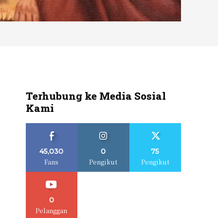
Terhubung ke Media Sosial
Kami
45,030
0
75
Fans
Pengikut
Pengikut
0
Pelanggan