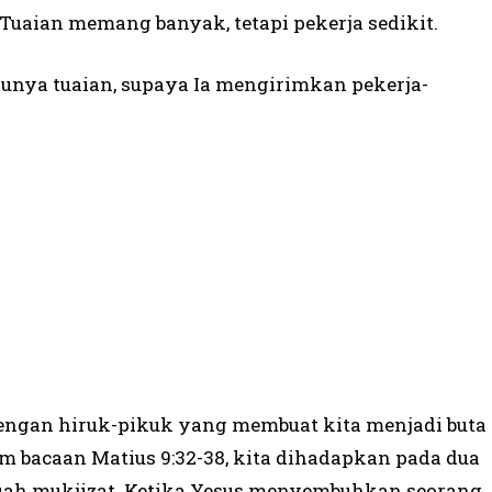
uaian memang banyak, tetapi pekerja sedikit.
unya tuaian, supaya Ia mengirimkan pekerja-
i dengan hiruk-pikuk yang membuat kita menjadi buta
am bacaan Matius 9:32-38, kita dihadapkan pada dua
buah mukjizat. Ketika Yesus menyembuhkan seorang