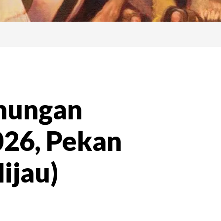
nungan
2026, Pekan
ijau)