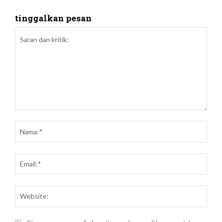
tinggalkan pesan
Saran
dan
Nam
kritik:
Emai
Webs