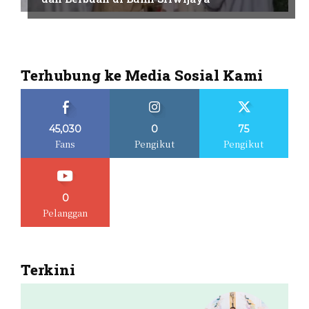
Terhubung ke Media Sosial Kami
45,030
0
75
Fans
Pengikut
Pengikut
0
Pelanggan
Terkini