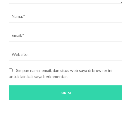
Saran
dan
Nam
kritik:
Emai
Webs
Simpan nama, email, dan situs web saya di browser ini
untuk lain kali saya berkomentar.