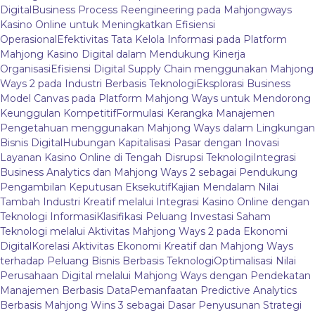
Digital
Business Process Reengineering pada Mahjongways
Kasino Online untuk Meningkatkan Efisiensi
Operasional
Efektivitas Tata Kelola Informasi pada Platform
Mahjong Kasino Digital dalam Mendukung Kinerja
Organisasi
Efisiensi Digital Supply Chain menggunakan Mahjong
Ways 2 pada Industri Berbasis Teknologi
Eksplorasi Business
Model Canvas pada Platform Mahjong Ways untuk Mendorong
Keunggulan Kompetitif
Formulasi Kerangka Manajemen
Pengetahuan menggunakan Mahjong Ways dalam Lingkungan
Bisnis Digital
Hubungan Kapitalisasi Pasar dengan Inovasi
Layanan Kasino Online di Tengah Disrupsi Teknologi
Integrasi
Business Analytics dan Mahjong Ways 2 sebagai Pendukung
Pengambilan Keputusan Eksekutif
Kajian Mendalam Nilai
Tambah Industri Kreatif melalui Integrasi Kasino Online dengan
Teknologi Informasi
Klasifikasi Peluang Investasi Saham
Teknologi melalui Aktivitas Mahjong Ways 2 pada Ekonomi
Digital
Korelasi Aktivitas Ekonomi Kreatif dan Mahjong Ways
terhadap Peluang Bisnis Berbasis Teknologi
Optimalisasi Nilai
Perusahaan Digital melalui Mahjong Ways dengan Pendekatan
Manajemen Berbasis Data
Pemanfaatan Predictive Analytics
Berbasis Mahjong Wins 3 sebagai Dasar Penyusunan Strategi