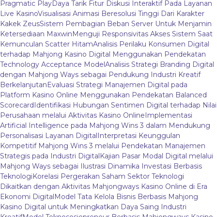
Pragmatic Play
Daya Tarik Fitur Diskusi Interaktif Pada Layanan
Live Kasino
Visualisasi Animasi Beresolusi Tinggi Dari Karakter
Kakek Zeus
Sistem Pembagian Beban Server Untuk Menjamin
Ketersediaan Maxwin
Menguji Responsivitas Akses Sistem Saat
Kemunculan Scatter Hitam
Analisis Perilaku Konsumen Digital
terhadap Mahjong Kasino Digital Menggunakan Pendekatan
Technology Acceptance Model
Analisis Strategi Branding Digital
dengan Mahjong Ways sebagai Pendukung Industri Kreatif
Berkelanjutan
Evaluasi Strategi Manajemen Digital pada
Platform Kasino Online Menggunakan Pendekatan Balanced
Scorecard
Identifikasi Hubungan Sentimen Digital terhadap Nilai
Perusahaan melalui Aktivitas Kasino Online
Implementasi
Artificial Intelligence pada Mahjong Wins 3 dalam Mendukung
Personalisasi Layanan Digital
Interpretasi Keunggulan
Kompetitif Mahjong Wins 3 melalui Pendekatan Manajemen
Strategis pada Industri Digital
Kajian Pasar Modal Digital melalui
Mahjong Ways sebagai Ilustrasi Dinamika Investasi Berbasis
Teknologi
Korelasi Pergerakan Saham Sektor Teknologi
Dikaitkan dengan Aktivitas Mahjongways Kasino Online di Era
Ekonomi Digital
Model Tata Kelola Bisnis Berbasis Mahjong
Kasino Digital untuk Meningkatkan Daya Saing Industri