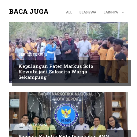
BACA JUGA
ALL
BEASISWA
LAINNYA
BERITA TERKINI
Kepulangan Pater Markus Solo
Kewuta jadi Sukacita Warga
Sekampung
BERITA TERKINI
Pemuda Katolik Kota Depok dan BNN