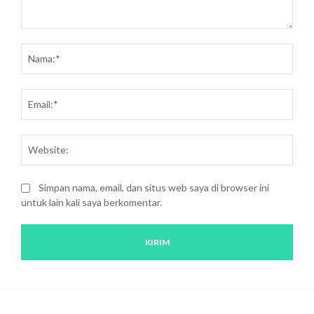
Saran
dan
Nam
kritik:
Emai
Webs
Simpan nama, email, dan situs web saya di browser ini
untuk lain kali saya berkomentar.