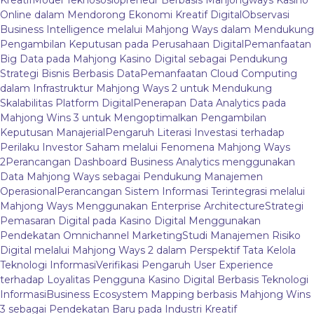
Kreatif
Model Teknososiopreneur Berbasis Mahjongways Kasino
Online dalam Mendorong Ekonomi Kreatif Digital
Observasi
Business Intelligence melalui Mahjong Ways dalam Mendukung
Pengambilan Keputusan pada Perusahaan Digital
Pemanfaatan
Big Data pada Mahjong Kasino Digital sebagai Pendukung
Strategi Bisnis Berbasis Data
Pemanfaatan Cloud Computing
dalam Infrastruktur Mahjong Ways 2 untuk Mendukung
Skalabilitas Platform Digital
Penerapan Data Analytics pada
Mahjong Wins 3 untuk Mengoptimalkan Pengambilan
Keputusan Manajerial
Pengaruh Literasi Investasi terhadap
Perilaku Investor Saham melalui Fenomena Mahjong Ways
2
Perancangan Dashboard Business Analytics menggunakan
Data Mahjong Ways sebagai Pendukung Manajemen
Operasional
Perancangan Sistem Informasi Terintegrasi melalui
Mahjong Ways Menggunakan Enterprise Architecture
Strategi
Pemasaran Digital pada Kasino Digital Menggunakan
Pendekatan Omnichannel Marketing
Studi Manajemen Risiko
Digital melalui Mahjong Ways 2 dalam Perspektif Tata Kelola
Teknologi Informasi
Verifikasi Pengaruh User Experience
terhadap Loyalitas Pengguna Kasino Digital Berbasis Teknologi
Informasi
Business Ecosystem Mapping berbasis Mahjong Wins
3 sebagai Pendekatan Baru pada Industri Kreatif