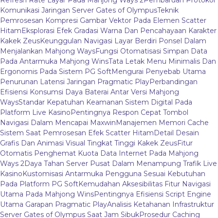
Refresh Rate Layar Pada Mahjong Ways 2
Pembaruan Protokol
Komunikasi Jaringan Server Gates of Olympus
Teknik
Pemrosesan Kompresi Gambar Vektor Pada Elemen Scatter
Hitam
Eksplorasi Efek Gradasi Warna Dan Pencahayaan Karakter
Kakek Zeus
Keunggulan Navigasi Layar Berdiri Ponsel Dalam
Menjalankan Mahjong Ways
Fungsi Otomatisasi Simpan Data
Pada Antarmuka Mahjong Wins
Tata Letak Menu Minimalis Dan
Ergonomis Pada Sistem PG Soft
Mengurai Penyebab Utama
Penurunan Latensi Jaringan Pragmatic Play
Perbandingan
Efisiensi Konsumsi Daya Baterai Antar Versi Mahjong
Ways
Standar Kepatuhan Keamanan Sistem Digital Pada
Platform Live Kasino
Pentingnya Respon Cepat Tombol
Navigasi Dalam Mencapai Maxwin
Manajemen Memori Cache
Sistem Saat Pemrosesan Efek Scatter Hitam
Detail Desain
Grafis Dan Animasi Visual Tingkat Tinggi Kakek Zeus
Fitur
Otomatis Penghemat Kuota Data Internet Pada Mahjong
Ways 2
Daya Tahan Server Pusat Dalam Menampung Trafik Live
Kasino
Kustomisasi Antarmuka Pengguna Sesuai Kebutuhan
Pada Platform PG Soft
Kemudahan Aksesibilitas Fitur Navigasi
Utama Pada Mahjong Wins
Pentingnya Efisiensi Script Engine
Utama Garapan Pragmatic Play
Analisis Ketahanan Infrastruktur
Server Gates of Olympus Saat Jam Sibuk
Prosedur Caching