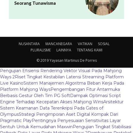
Seorang Tunawisma
NUSANTARA
MANCANEGARA
VATIKAN
SOSIAL
PLURALISME
LAINNYA
TENTANG KAMI
© 2019 Yayasan Martinus De Porres
Pengujian Efisiensi Rendering Vektor Visual Pada Mahjong
Ways 2
Riset Tingkat Kestabilan Latensi Streaming Platform
Live Kasino
Sistem Manajemen Algoritma Beban Kerja Pada
Platform Mahjong Ways
Pengembangan Fitur Antarmuka
Berbasis Gestur Oleh Tim PG Soft
Dampak Optimasi Script
Engine Terhadap Kecepatan Akses Mahjong Wins
Arsitektur
Sistem Keamanan Data Terenkripsi Pada Gates of
Olympus
Strategi Pengimporan Aset Digital Kompak Dari
Pragmatic Play
Pentingnya Penyesuaian Sensitivitas Layar
Sentuh Untuk Kemudahan Maxwin
Pengujian Tingkat Stabilisasi