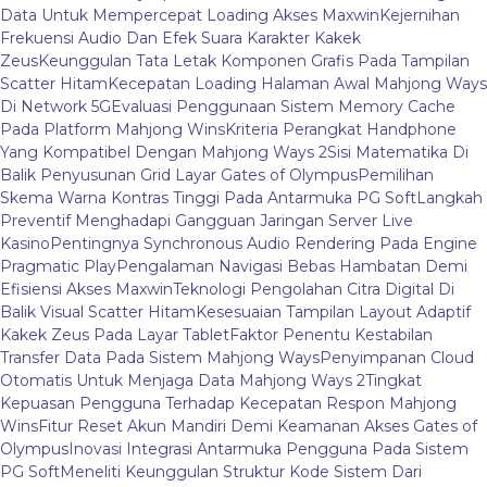
Data Untuk Mempercepat Loading Akses Maxwin
Kejernihan
Frekuensi Audio Dan Efek Suara Karakter Kakek
Zeus
Keunggulan Tata Letak Komponen Grafis Pada Tampilan
Scatter Hitam
Kecepatan Loading Halaman Awal Mahjong Ways
Di Network 5G
Evaluasi Penggunaan Sistem Memory Cache
Pada Platform Mahjong Wins
Kriteria Perangkat Handphone
Yang Kompatibel Dengan Mahjong Ways 2
Sisi Matematika Di
Balik Penyusunan Grid Layar Gates of Olympus
Pemilihan
Skema Warna Kontras Tinggi Pada Antarmuka PG Soft
Langkah
Preventif Menghadapi Gangguan Jaringan Server Live
Kasino
Pentingnya Synchronous Audio Rendering Pada Engine
Pragmatic Play
Pengalaman Navigasi Bebas Hambatan Demi
Efisiensi Akses Maxwin
Teknologi Pengolahan Citra Digital Di
Balik Visual Scatter Hitam
Kesesuaian Tampilan Layout Adaptif
Kakek Zeus Pada Layar Tablet
Faktor Penentu Kestabilan
Transfer Data Pada Sistem Mahjong Ways
Penyimpanan Cloud
Otomatis Untuk Menjaga Data Mahjong Ways 2
Tingkat
Kepuasan Pengguna Terhadap Kecepatan Respon Mahjong
Wins
Fitur Reset Akun Mandiri Demi Keamanan Akses Gates of
Olympus
Inovasi Integrasi Antarmuka Pengguna Pada Sistem
PG Soft
Meneliti Keunggulan Struktur Kode Sistem Dari