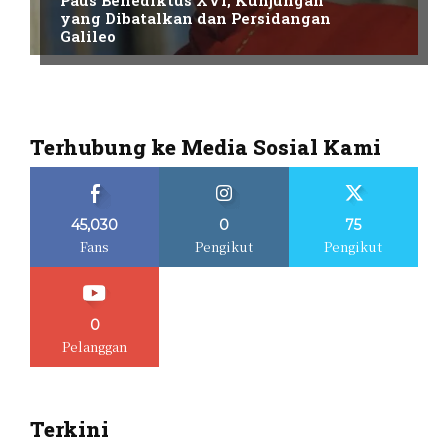
Paus Benediktus XVI, Kunjungan
yang Dibatalkan dan Persidangan
Galileo
Terhubung ke Media Sosial Kami
45,030
0
75
Fans
Pengikut
Pengikut
0
Pelanggan
Terkini