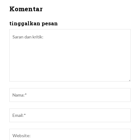
Komentar
tinggalkan pesan
Saran
dan
Nam
kritik:
Emai
Webs