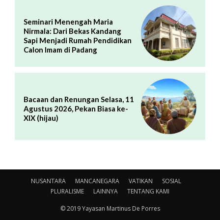
Seminari Menengah Maria
Nirmala: Dari Bekas Kandang
Sapi Menjadi Rumah Pendidikan
Calon Imam di Padang
Bacaan dan Renungan Selasa, 11
Agustus 2026, Pekan Biasa ke-
XIX (hijau)
NUSANTARA
MANCANEGARA
VATIKAN
SOSIAL
PLURALISME
LAINNYA
TENTANG KAMI
© 2019 Yayasan Martinus De Porres