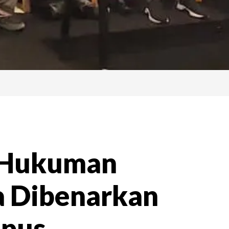
 Hukuman
a Dibenarkan
apus