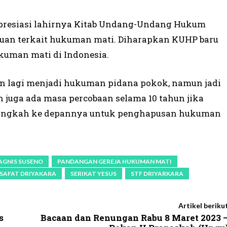
apresiasi lahirnya Kitab Undang-Undang Hukum
uan terkait hukuman mati. Diharapkan KUHP baru
kuman mati di Indonesia.
 lagi menjadi hukuman pidana pokok, namun jadi
n juga ada masa percobaan selama 10 tahun jika
i langkah ke depannya untuk penghapusan hukuman
AGNIS SUSENO
PANDANGAN GEREJA HUKUMAN MATI
LSAFAT DRIYAKARA
SERIKAT YESUS
STF DRIYARKARA
Artikel beriku
s
Bacaan dan Renungan Rabu 8 Maret 2023 