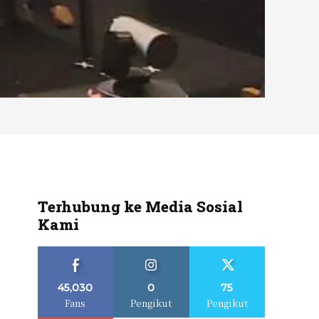
Terhubung ke Media Sosial
Kami
45,030
0
75
Fans
Pengikut
Pengikut