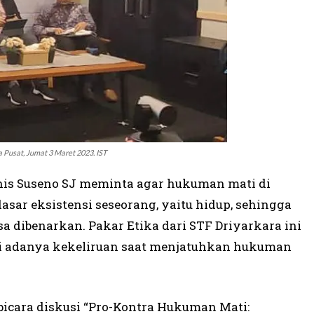
 Pusat, Jumat 3 Maret 2023. IST
is Suseno SJ meminta agar hukuman mati di
dasar eksistensi seseorang, yaitu hidup, sehingga
 dibenarkan. Pakar Etika dari STF Driyarkara ini
i adanya kekeliruan saat menjatuhkan hukuman
bicara diskusi “Pro-Kontra Hukuman Mati: