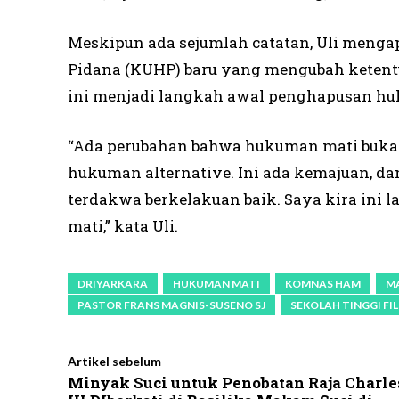
Meskipun ada sejumlah catatan, Uli meng
Pidana (KUHP) baru yang mengubah ketent
ini menjadi langkah awal penghapusan hu
“Ada perubahan bahwa hukuman mati bukan
hukuman alternative. Ini ada kemajuan, da
terdakwa berkelakuan baik. Saya kira in
mati,” kata Uli.
DRIYARKARA
HUKUMAN MATI
KOMNAS HAM
M
PASTOR FRANS MAGNIS-SUSENO SJ
SEKOLAH TINGGI FI
Artikel sebelum
Minyak Suci untuk Penobatan Raja Charle