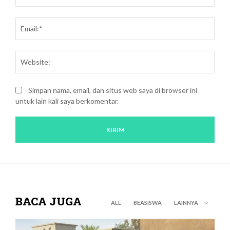
Emai
Webs
Simpan nama, email, dan situs web saya di browser ini
untuk lain kali saya berkomentar.
BACA JUGA
ALL
BEASISWA
LAINNYA