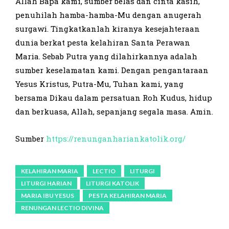
Allah Bapa kami, sumber belas dan cinta kasih,
penuhilah hamba-hamba-Mu dengan anugerah
surgawi. Tingkatkanlah kiranya kesejahteraan
dunia berkat pesta kelahiran Santa Perawan
Maria. Sebab Putra yang dilahirkannya adalah
sumber keselamatan kami. Dengan pengantaraan
Yesus Kristus, Putra-Mu, Tuhan kami, yang
bersama Dikau dalam persatuan Roh Kudus, hidup
dan berkuasa, Allah, sepanjang segala masa. Amin.
Sumber
https://renunganhariankatolik.org/
KELAHIRAN MARIA
LECTIO
LITURGI
LITURGI HARIAN
LITURGI KATOLIK
MARIA IBU YESUS
PESTA KELAHIRAN MARIA
RENUNGAN LECTIO DIVINA