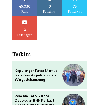
45,030
0
75
Fans
Pengikut
Pengikut
0
Pelanggan
Terkini
Kepulangan Pater Markus
Solo Kewuta jadi Sukacita
Warga Sekampung
Pemuda Katolik Kota
Depok dan BNN Perkuat
Sinergi Perangi Narkoba,