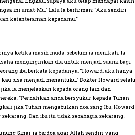
mengenal Engkau, supaya aku tetap mendapat kasih
gsa ini umat-Mu.” Lalu Ia berfirman: “Aku sendiri
an ketenteraman kepadamu.”
nya ketika masih muda, sebelum ia menikah. Ia
rusaha menginginkan dia untuk menjadi suami bagi
 seorang ibu berkata kepadanya, “Howard, aku hanya
r kau bisa menjadi menantuku.” Dokter Howard selal
t jika ia menjelaskan kepada orang lain dan
mereka, “Pernahkah anda bersyukur kepada Tuhan
ngkali jika Tuhan mengabulkan doa sang Ibu, Howard
sekarang. Dan ibu itu tidak sebahagia sekarang.
nung Sinai, ia berdoa agar Allah sendiri yang