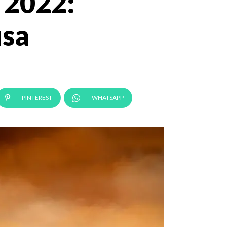
 2022:
usa
PINTEREST
WHATSAPP