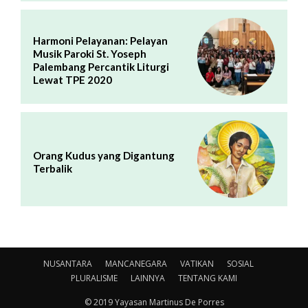
Harmoni Pelayanan: Pelayan
Musik Paroki St. Yoseph
Palembang Percantik Liturgi
Lewat TPE 2020
Orang Kudus yang Digantung
Terbalik
NUSANTARA
MANCANEGARA
VATIKAN
SOSIAL
PLURALISME
LAINNYA
TENTANG KAMI
© 2019 Yayasan Martinus De Porres