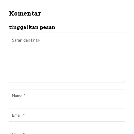
Komentar
tinggalkan pesan
Saran
dan
Nam
kritik:
Emai
Webs