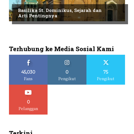
Basilika St. Dominikus, Sejarah dan
Arti Pentingnya
Terhubung ke Media Sosial Kami
45,030
0
75
Fans
Pengikut
Pengikut
0
Pelanggan
Terkini