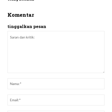
Komentar
tinggalkan pesan
Saran
dan
Nam
kritik:
Emai