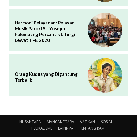
Harmoni Pelayanan: Pelayan
Musik Paroki St. Yoseph
Palembang Percantik Liturgi
Lewat TPE 2020
Orang Kudus yang Digantung
Terbalik
NUSANTARA
MANCANEGARA
VATIKAN
SOSIAL
PLURALISME
LAINNYA
TENTANG KAMI