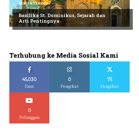
BERITA TERKINI
Basilika St. Dominikus, Sejarah dan
Arti Pentingnya
Terhubung ke Media Sosial Kami
45,030
0
75
Fans
Pengikut
Pengikut
0
Pelanggan