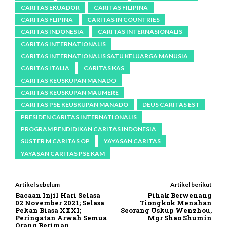
CARITAS EKUADOR
CARITAS FILIPINA
CARITAS FLIPINA
CARITAS IN COUNTRIES
CARITAS INDONESIA
CARITAS INTERNASIONALIS
CARITAS INTERNATIONALIS
CARITAS INTERNATIONALIS SATU KELUARGA MANUSIA
CARITAS ITALIA
CARITAS KAS
CARITAS KEUSKUPAN MANADO
CARITAS KEUSKUPAN MAUMERE
CARITAS PSE KEUSKUPAN MANADO
DEUS CARITAS EST
PRESIDEN CARITAS INTERNATIONALIS
PROGRAM PENDIDIKAN CARITAS INDONESIA
SUSTER M CARITAS OP
YAYASAN CARITAS
YAYASAN CARITAS PSE KAM
Artikel sebelum
Artikel berikut
Bacaan Injil Hari Selasa
Pihak Berwenang
02 November 2021; Selasa
Tiongkok Menahan
Pekan Biasa XXXI;
Seorang Uskup Wenzhou,
Peringatan Arwah Semua
Mgr Shao Shumin
Orang Beriman