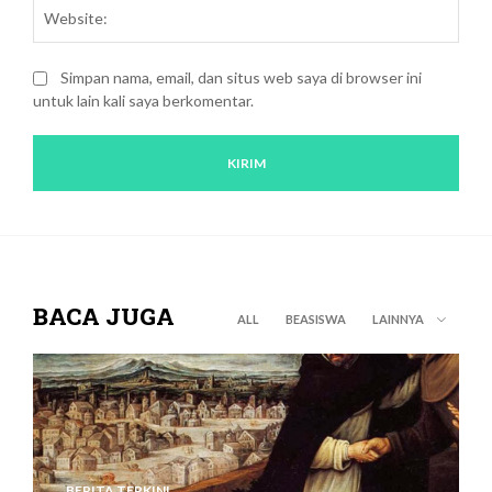
Webs
Simpan nama, email, dan situs web saya di browser ini
untuk lain kali saya berkomentar.
BACA JUGA
ALL
BEASISWA
LAINNYA
BERITA TERKINI