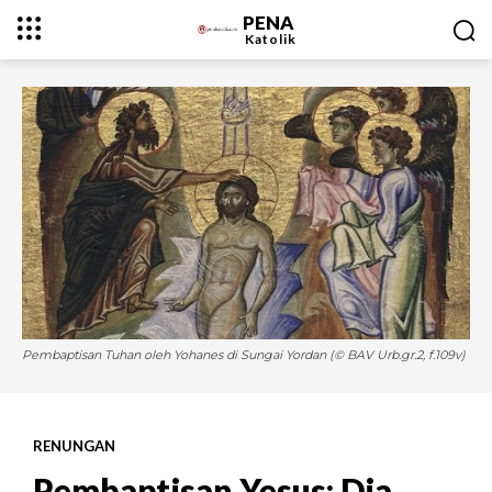
PENA
Katolik
Pembaptisan Tuhan oleh Yohanes di Sungai Yordan (© BAV Urb.gr.2, f.109v)
RENUNGAN
Pembaptisan Yesus: Dia