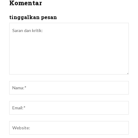
Komentar
tinggalkan pesan
Saran
dan
Nam
kritik:
Emai
Webs