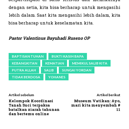
dengan setia, kita bisa berharap untuk mengasihi
lebih dalam. Saat kita mengasihi lebih dalam, kita
bisa berharap untuk keselamatan kita.
Pastor
Valentinus Bayuhadi Ruseno OP
BAPTISAN TUHAN
BUKTI KASIH BAPA
KEBANGKITAN
KEMATIAN
MEMIKUL SALIB KITA
PUTRA ALLAH
SALIB
SUNGAI YORDAN
TIDAK BERDOSA
YOHANES
Artikel sebelum
Artikel berikut
Kelompok Koordinasi
Museum Vatikan: Ayo,
Tanah Suci terpaksa
mari kita menyembah #
batalkan ziarah tahunan
11
dan bertemu online