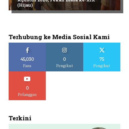
(Hijau)
Terhubung ke Media Sosial Kami
45,030
0
75
Fans
Pengikut
Pengikut
0
Pelanggan
Terkini