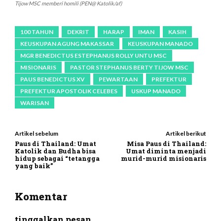
Tijow MSC memberi homili (PEN@ Katolik/af)
100 TAHUN
DEKRIT
HARAP
IMAN
KASIH
KEUSKUPAN AGUNG MAKASSAR
KEUSKUPAN MANADO
MGR BENEDICTUS ESTEPHANUS ROLLY UNTU MSC
MISIONARIS
PASTOR STEPHANUS BERTY TIJOW MSC
PAUS BENEDICTUS XV
PEWARTAAN
PREFEKTUR
PREFEKTUR APOSTOLIK CELEBES
USKUP MANADO
WARISAN
Artikel sebelum
Artikel berikut
Paus di Thailand: Umat
Misa Paus di Thailand:
Katolik dan Budha bisa
Umat diminta menjadi
hidup sebagai “tetangga
murid-murid misionaris
yang baik”
Komentar
tinggalkan pesan