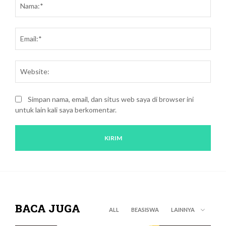
kritik:
Emai
Webs
Simpan nama, email, dan situs web saya di browser ini
untuk lain kali saya berkomentar.
BACA JUGA
ALL
BEASISWA
LAINNYA