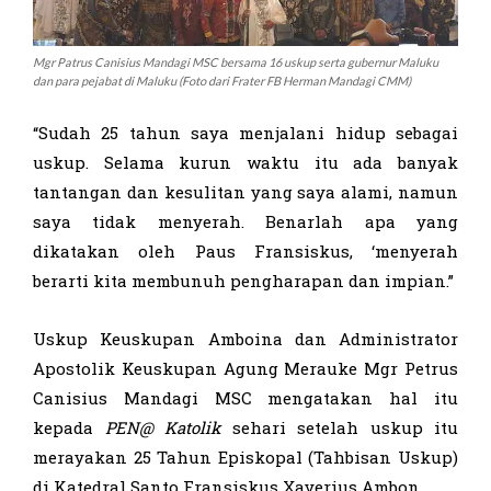
Mgr Patrus Canisius Mandagi MSC bersama 16 uskup serta gubernur Maluku
dan para pejabat di Maluku (Foto dari Frater FB Herman Mandagi CMM)
“Sudah 25 tahun saya menjalani hidup sebagai
uskup. Selama kurun waktu itu ada banyak
tantangan dan kesulitan yang saya alami, namun
saya tidak menyerah. Benarlah apa yang
dikatakan oleh Paus Fransiskus, ‘menyerah
berarti kita membunuh pengharapan dan impian.”
Uskup Keuskupan Amboina dan Administrator
Apostolik Keuskupan Agung Merauke Mgr Petrus
Canisius Mandagi MSC mengatakan hal itu
kepada
PEN@ Katolik
sehari setelah uskup itu
merayakan 25 Tahun Episkopal (Tahbisan Uskup)
di Katedral Santo Fransiskus Xaverius Ambon.