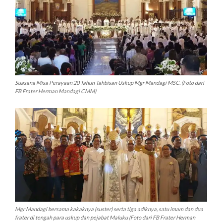
Suasana Misa Perayaan 20 Tahun Tahbisan Uskup Mgr Mandagi MSC. (Foto dari
FB Frater Herman Mandagi CMM)
Mgr Mandagi bersama kakaknya (suster) serta tiga adiknya, satu imam dan dua
frater di tengah para uskup dan pejabat Maluku (Foto dari FB Frater Herman