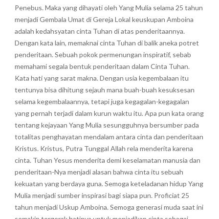
Penebus. Maka yang dihayati oleh Yang Mulia selama 25 tahun
menjadi Gembala Umat di Gereja Lokal keuskupan Amboina
adalah kedahsyatan cinta Tuhan di atas penderitaannya.
Dengan kata lain, memaknai cinta Tuhan di balik aneka potret
penderitaan. Sebuah pokok permenungan inspiratif, sebab
memahami segala bentuk penderitaan dalam Cinta Tuhan.
Kata hati yang sarat makna. Dengan usia kegembalaan itu
tentunya bisa dihitung sejauh mana buah-buah kesuksesan
selama kegembalaannya, tetapi juga kegagalan-kegagalan
yang pernah terjadi dalam kurun waktu itu. Apa pun kata orang
tentang kejayaan Yang Mulia sesungguhnya bersumber pada
totalitas penghayatan mendalam antara cinta dan penderitaan
Kristus. Kristus, Putra Tunggal Allah rela menderita karena
cinta. Tuhan Yesus menderita demi keselamatan manusia dan
penderitaan-Nya menjadi alasan bahwa cinta itu sebuah
kekuatan yang berdaya guna. Semoga keteladanan hidup Yang
Mulia menjadi sumber inspirasi bagi siapa pun. Proficiat 25
tahun menjadi Uskup Amboina. Semoga generasi muda saat ini
semakin tergerak hatinya untuk menjadikan cinta sebagai