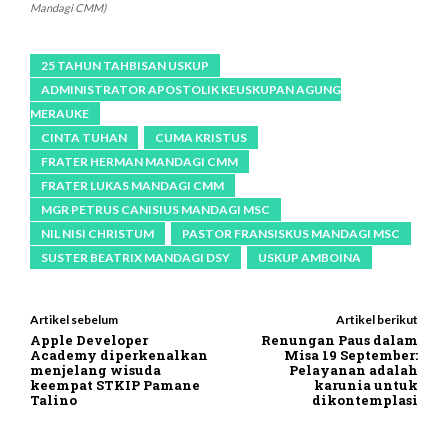
Mandagi CMM)
25 TAHUN TAHBISAN USKUP
ADMINISTRATOR APOSTOLIK KEUSKUPAN AGUNG
MERAUKE
CINTA TUHAN
CUMA KRISTUS
FRATER HERMAN MANDAGI CMM
FRATER LUKAS MANDAGI CMM
MGR PETRUS CANISIUS MANDAGI MSC
NIL NISI CHRISTUM
PASTOR FRANSISKUS MANDAGI MSC
SUSTER BEATRIX MANDAGI DSY
USKUP AMBOINA
Artikel sebelum
Artikel berikut
Apple Developer
Renungan Paus dalam
Academy diperkenalkan
Misa 19 September:
menjelang wisuda
Pelayanan adalah
keempat STKIP Pamane
karunia untuk
Talino
dikontemplasi