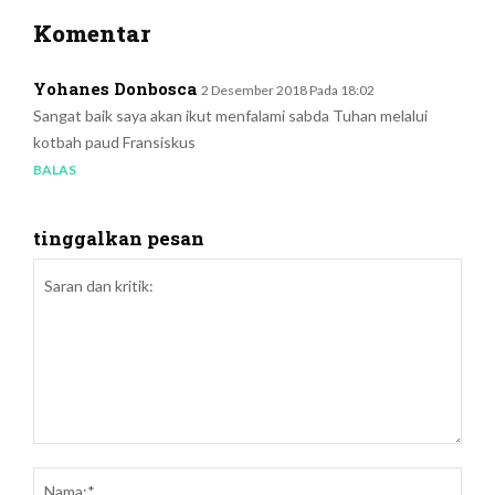
Komentar
Yohanes Donbosca
2 Desember 2018 Pada 18:02
Sangat baik saya akan ikut menfalami sabda Tuhan melalui
kotbah paud Fransiskus
BALAS
tinggalkan pesan
Saran
dan
Nam