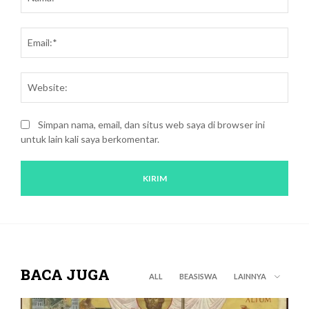
kritik:
Emai
Webs
Simpan nama, email, dan situs web saya di browser ini
untuk lain kali saya berkomentar.
BACA JUGA
ALL
BEASISWA
LAINNYA