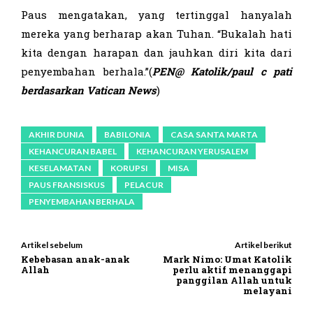
Paus mengatakan, yang tertinggal hanyalah
mereka yang berharap akan Tuhan. “Bukalah hati
kita dengan harapan dan jauhkan diri kita dari
penyembahan berhala.”(
PEN@ Katolik/paul c pati
berdasarkan Vatican News
)
AKHIR DUNIA
BABILONIA
CASA SANTA MARTA
KEHANCURAN BABEL
KEHANCURAN YERUSALEM
KESELAMATAN
KORUPSI
MISA
PAUS FRANSISKUS
PELACUR
PENYEMBAHAN BERHALA
Artikel sebelum
Artikel berikut
Kebebasan anak-anak
Mark Nimo: Umat Katolik
Allah
perlu aktif menanggapi
panggilan Allah untuk
melayani