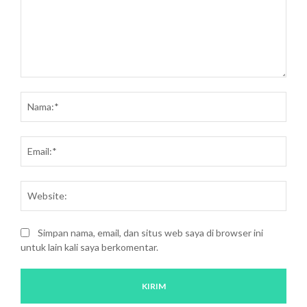
Saran
dan
Nam
kritik:
Emai
Webs
Simpan nama, email, dan situs web saya di browser ini
untuk lain kali saya berkomentar.