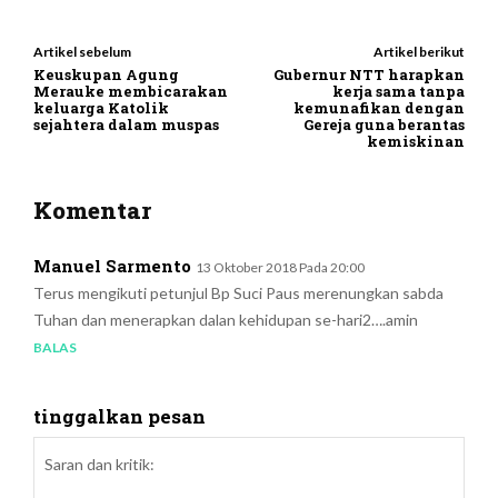
Artikel sebelum
Artikel berikut
Keuskupan Agung
Gubernur NTT harapkan
Merauke membicarakan
kerja sama tanpa
keluarga Katolik
kemunafikan dengan
sejahtera dalam muspas
Gereja guna berantas
kemiskinan
Komentar
Manuel Sarmento
13 Oktober 2018 Pada 20:00
Terus mengikuti petunjul Bp Suci Paus merenungkan sabda
Tuhan dan menerapkan dalan kehidupan se-hari2….amin
BALAS
tinggalkan pesan