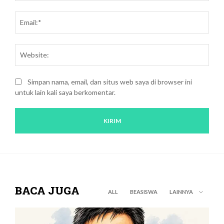
Emai
Webs
Simpan nama, email, dan situs web saya di browser ini
untuk lain kali saya berkomentar.
BACA JUGA
ALL
BEASISWA
LAINNYA