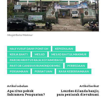
Mesjid Baitul Makmur
HAJI YUSUF DANY PONTOH
KEPEDULIAN
KERJA BAKTI
MESJID
MESJID BAITUL MAKMUR
PAROKI KRISTUS RAJA KOTAMOBAGU
PASTOR CANISIUS RUMONDOR MSC
PERBEDAAN
PERSAMAAN
PERSATUAN
RASA KEBERSAMAAN
Artikel sebelum
Artikel berikut
Apa ritus pokok
Lourdes dilanda banjir,
Sakramen Penguatan?
para peziarah dievakuasi