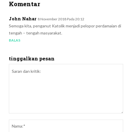
Komentar
John Nahar
8 November 2018 Pada 20:12
Semoga kita, penganut Katolik menjadi pelopor perdamaian di
tengah – tengah masyarakat.
BALAS
tinggalkan pesan
Saran
dan
Nam
kritik: