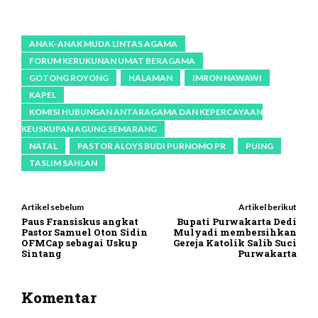
ANAK-ANAK MUDA LINTAS AGAMA
FORUM KERUKUNAN UMAT BERAGAMA
GOTONG ROYONG
HALAMAN
IMRON NAWAWI
KAPEL
KOMISI HUBUNGAN ANTARAGAMA DAN KEPERCAYAAN
KEUSKUPAN AGUNG SEMARANG
NATAL
PASTOR ALOYS BUDI PURNOMO PR
PUING
TASLIM SAHLAN
Artikel sebelum
Artikel berikut
Paus Fransiskus angkat
Bupati Purwakarta Dedi
Pastor Samuel Oton Sidin
Mulyadi membersihkan
OFMCap sebagai Uskup
Gereja Katolik Salib Suci
Sintang
Purwakarta
Komentar