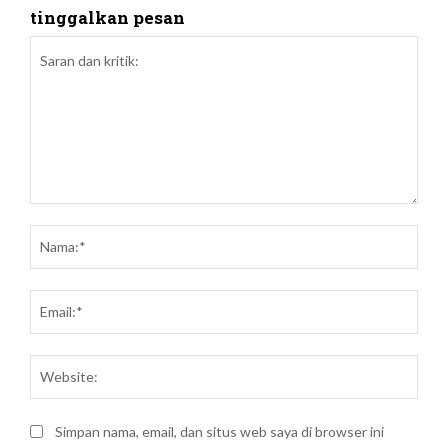
tinggalkan pesan
Saran
dan
Nam
kritik:
Emai
Webs
Simpan nama, email, dan situs web saya di browser ini