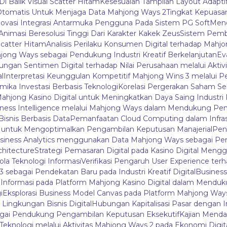
Di Balik Visual Scatter Hitam
Kesesuaian Tampilan Layout Adapti
tomatis Untuk Menjaga Data Mahjong Ways 2
Tingkat Kepuas
novasi Integrasi Antarmuka Pengguna Pada Sistem PG Soft
Mene
i Animasi Beresolusi Tinggi Dari Karakter Kakek Zeus
Sistem Pemb
catter Hitam
Analisis Perilaku Konsumen Digital terhadap Mah
ahjong Ways sebagai Pendukung Industri Kreatif Berkelanjutan
Ev
bungan Sentimen Digital terhadap Nilai Perusahaan melalui Aktivi
l
Interpretasi Keunggulan Kompetitif Mahjong Wins 3 melalui P
mika Investasi Berbasis Teknologi
Korelasi Pergerakan Saham Se
Mahjong Kasino Digital untuk Meningkatkan Daya Saing Industri 
iness Intelligence melalui Mahjong Ways dalam Mendukung Pen
isnis Berbasis Data
Pemanfaatan Cloud Computing dalam Infras
3 untuk Mengoptimalkan Pengambilan Keputusan Manajerial
Peng
siness Analytics menggunakan Data Mahjong Ways sebagai P
chitecture
Strategi Pemasaran Digital pada Kasino Digital Me
ola Teknologi Informasi
Verifikasi Pengaruh User Experience terh
sebagai Pendekatan Baru pada Industri Kreatif Digital
Business
la Informasi pada Platform Mahjong Kasino Digital dalam Menduk
i
Eksplorasi Business Model Canvas pada Platform Mahjong Wa
ngkungan Bisnis Digital
Hubungan Kapitalisasi Pasar dengan I
bagai Pendukung Pengambilan Keputusan Eksekutif
Kajian Mendal
 Teknologi melalui Aktivitas Mahjong Ways 2 pada Ekonomi Digit