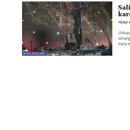
Sal
kar
PEN@ K
Uskup
serang
mata m
MANCANEGARA