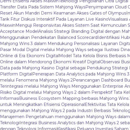
Demi Efisiensi Akses Maxwin
Teknologi Pengolahan Citra Digital 
Transfer Data Pada Sistem Mahjong Ways
Penyimpanan Cloud O
Reset Akun Mandiri Demi Keamanan Akses Gates of Olympus
I
Tarik Fitur Diskusi Interaktif Pada Layanan Live Kasino
Visualisas
Maxwin
Menguji Responsivitas Akses Sistem Saat Kemunculan S
Acceptance Model
Analisis Strategi Branding Digital dengan M
Menggunakan Pendekatan Balanced Scorecard
Identifikasi Hu
Mahjong Wins 3 dalam Mendukung Personalisasi Layanan Digita
Pasar Modal Digital melalui Mahjong Ways sebagai Ilustrasi Dina
Online di Era Ekonomi Digital
Model Tata Kelola Bisnis Berbasis 
Online dalam Mendorong Ekonomi Kreatif Digital
Observasi Bus
Data pada Mahjong Kasino Digital sebagai Pendukung Strategi B
Platform Digital
Penerapan Data Analytics pada Mahjong Wins 
melalui Fenomena Mahjong Ways 2
Perancangan Dashboard Bu
Terintegrasi melalui Mahjong Ways Menggunakan Enterprise Ar
Risiko Digital melalui Mahjong Ways 2 dalam Perspektif Tata Kel
Informasi
Business Ecosystem Mapping berbasis Mahjong Wins 3 
untuk Meningkatkan Efisiensi Operasional
Efektivitas Tata Kelo
menggunakan Mahjong Ways 2 pada Industri Berbasis Teknolog
Manajemen Pengetahuan menggunakan Mahjong Ways dalam Li
Teknologi
Integrasi Business Analytics dan Mahjong Ways 2 se
dengan Teknologi Informasi
Klasifikasi Peluang Investasi Saham