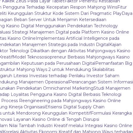
f Kakek Zeus Pada Layar Tablet
Faktor Penentu Kestabilan
an Pengguna Terhadap Kecepatan Respon Mahjong Wins
Fitur
liti Keunggulan Struktur Kode Sistem Dari Pragmatic Play
Daya
agian Beban Server Untuk Menjamin Ketersediaan
jong Kasino Digital Menggunakan Pendekatan Technology
aluasi Strategi Manajemen Digital pada Platform Kasino Online
tas Kasino Online
Implementasi Artificial Intelligence pada
endekatan Manajemen Strategis pada Industri Digital
Kajian
ktor Teknologi Dikaitkan dengan Aktivitas Mahjongways Kasino
Kreatif
Model Teknososiopreneur Berbasis Mahjongways Kasino
gambilan Keputusan pada Perusahaan Digital
Pemanfaatan Big
truktur Mahjong Ways 2 untuk Mendukung Skalabilitas
aruh Literasi Investasi terhadap Perilaku Investor Saham
endukung Manajemen Operasional
Perancangan Sistem Informasi
nggunakan Pendekatan Omnichannel Marketing
Studi Manajemen
adap Loyalitas Pengguna Kasino Digital Berbasis Teknologi
 Process Reengineering pada Mahjongways Kasino Online
ung Kinerja Organisasi
Efisiensi Digital Supply Chain
ys untuk Mendorong Keunggulan Kompetitif
Formulasi Kerangka
novasi Layanan Kasino Online di Tengah Disrupsi
am Nilai Tambah Industri Kreatif melalui Integrasi Kasino Online
al
Korelasi Aktivitas Ekonomi Kreatif dan Mahjong Ways terhadap