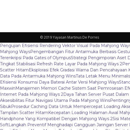
© 2019 Yayasan Martinus De Porres
Pengujian Efisiensi Rendering Vektor Visual Pada Mahjong Way
Mahjong Ways
Pengembangan Fitur Antarmuka Berbasis Gestur
Terenkripsi Pada Gates of Olympus
Strategi Pengimporan Aset D
Tingkat Stabilisasi Refresh Rate Layar Pada Mahjong Ways 2
Pem
Scatter Hitam
Eksplorasi Efek Gradasi Warna Dan Pencahayaan 
Data Pada Antarmuka Mahjong Wins
Tata Letak Menu Minimali
Efisiensi Konsumsi Daya Baterai Antar Versi Mahjong Ways
Stand
Maxwin
Manajemen Memori Cache Sistem Saat Pemrosesan Efe
Internet Pada Mahjong Ways 2
Daya Tahan Server Pusat Dalam
Aksesibilitas Fitur Navigasi Utama Pada Mahjong Wins
Pentingny
Sibuk
Prosedur Caching Data Untuk Mempercepat Loading Aks
Tampilan Scatter Hitam
Kecepatan Loading Halaman Awal Mahj
Handphone Yang Kompatibel Dengan Mahjong Ways 2
Sisi Mat
Soft
Langkah Preventif Menghadapi Gangguan Jaringan Server L