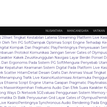
NUSANTARA
MANCANEGARA
VATIKAN
s 2
Riset Tingkat Kestabilan Latensi Streaming Platform Live Kas
 Oleh Tim PG Soft
Dampak Optimasi Script Engine Terhadap K
igital Kompak Dari Pragmatic Play
Pentingnya Penyesuaian Sen
baruan Protokol Komunikasi Jaringan Server Gates of Olympus
Karakter Kakek Zeus
Keunggulan Navigasi Layar Berdiri Ponsel
s Dan Ergonomis Pada Sistem PG Soft
Mengurai Penyebab Utama
ar Kepatuhan Keamanan Sistem Digital Pada Platform Live Kas
k Scatter Hitam
Detail Desain Grafis Dan Animasi Visual Tingka
 Menampung Trafik Live Kasino
Kustomisasi Antarmuka Penggun
a Efisiensi Script Engine Utama Garapan Pragmatic Play
Analisi
es Maxwin
Kejernihan Frekuensi Audio Dan Efek Suara Karakter 
ong Ways Di Network 5G
Evaluasi Penggunaan Sistem Memory 
ematika Di Balik Penyusunan Grid Layar Gates of Olympus
Pemil
ive Kasino
Pentingnya Synchronous Audio Rendering Pada Eng