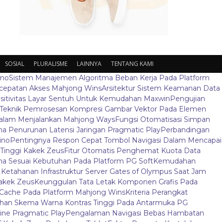
SOSIAL
PLURALISME
LAINNYA
TENTANG KAMI
ino
Sistem Manajemen Algoritma Beban Kerja Pada Platform
ecepatan Akses Mahjong Wins
Arsitektur Sistem Keamanan Data
sitivitas Layar Sentuh Untuk Kemudahan Maxwin
Pengujian
Teknik Pemrosesan Kompresi Gambar Vektor Pada Elemen
 Dalam Menjalankan Mahjong Ways
Fungsi Otomatisasi Simpan
 Penurunan Latensi Jaringan Pragmatic Play
Perbandingan
ino
Pentingnya Respon Cepat Tombol Navigasi Dalam Mencapai
t Tinggi Kakek Zeus
Fitur Otomatis Penghemat Kuota Data
a Sesuai Kebutuhan Pada Platform PG Soft
Kemudahan
s Ketahanan Infrastruktur Server Gates of Olympus Saat Jam
Kakek Zeus
Keunggulan Tata Letak Komponen Grafis Pada
Cache Pada Platform Mahjong Wins
Kriteria Perangkat
ihan Skema Warna Kontras Tinggi Pada Antarmuka PG
ine Pragmatic Play
Pengalaman Navigasi Bebas Hambatan