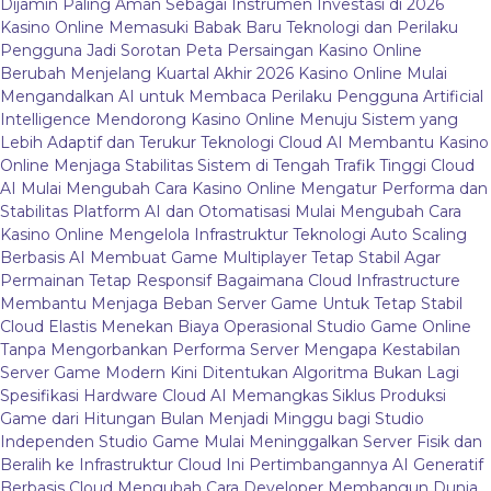
Dijamin Paling Aman Sebagai Instrumen Investasi di 2026
Kasino Online Memasuki Babak Baru Teknologi dan Perilaku
Pengguna Jadi Sorotan
Peta Persaingan Kasino Online
Berubah Menjelang Kuartal Akhir 2026
Kasino Online Mulai
Mengandalkan AI untuk Membaca Perilaku Pengguna
Artificial
Intelligence Mendorong Kasino Online Menuju Sistem yang
Lebih Adaptif dan Terukur
Teknologi Cloud AI Membantu Kasino
Online Menjaga Stabilitas Sistem di Tengah Trafik Tinggi
Cloud
AI Mulai Mengubah Cara Kasino Online Mengatur Performa dan
Stabilitas Platform
AI dan Otomatisasi Mulai Mengubah Cara
Kasino Online Mengelola Infrastruktur Teknologi
Auto Scaling
Berbasis AI Membuat Game Multiplayer Tetap Stabil Agar
Permainan Tetap Responsif
Bagaimana Cloud Infrastructure
Membantu Menjaga Beban Server Game Untuk Tetap Stabil
Cloud Elastis Menekan Biaya Operasional Studio Game Online
Tanpa Mengorbankan Performa Server
Mengapa Kestabilan
Server Game Modern Kini Ditentukan Algoritma Bukan Lagi
Spesifikasi Hardware
Cloud AI Memangkas Siklus Produksi
Game dari Hitungan Bulan Menjadi Minggu bagi Studio
Independen
Studio Game Mulai Meninggalkan Server Fisik dan
Beralih ke Infrastruktur Cloud Ini Pertimbangannya
AI Generatif
Berbasis Cloud Mengubah Cara Developer Membangun Dunia