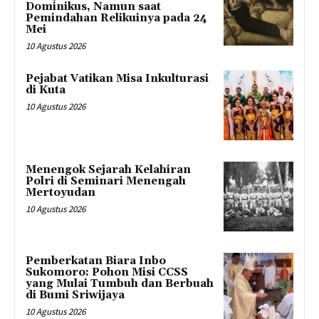
Dominikus, Namun saat
Pemindahan Relikuinya pada 24
Mei
10 Agustus 2026
Pejabat Vatikan Misa Inkulturasi
di Kuta
10 Agustus 2026
Menengok Sejarah Kelahiran
Polri di Seminari Menengah
Mertoyudan
10 Agustus 2026
Pemberkatan Biara Inbo
Sukomoro: Pohon Misi CCSS
yang Mulai Tumbuh dan Berbuah
di Bumi Sriwijaya
10 Agustus 2026