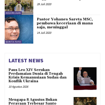
28 Juli 2020
KEGEREJAAN
Pastor Yohanes Sareta MSC,
pembawa keceriaan di mana
saja, meninggal
14 Juli 2020
BERITA FOTO
LATEST NEWS
Paus Leo XIV Serukan
Perdamaian Dunia di Tengah
Krisis Kemanusiaan Sudan dan
Konflik Ukraina
10 Agustus 2026
Mengapa 8 Agustus Bukan
Perayaan Terbesar Santo