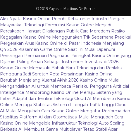
© 2019 Yayasan Martinus De Porres
Aksi Nyata Kasino Online Penuhi Kebutuhan Industri Pangan
Masyarakat
Teknologi Formulasi Kasino Online Menjadi
Percakapan Hangat Dikalangan Publik
Cara Meredam Resiko
Kegagalan Kasino Online Menggunakan Trik Sederhana
Prediksi
Pergerakan Arus Kasino Online di Pasar Indonesia Menjelang
Q4 2026
Klasemen Game Online Saat Ini Mulai Dipenuhi
Persaingan Permainan Pragmatic
Peringkat Kasino Online yang
Dijamin Paling Aman Sebagai Instrumen Investasi di 2026
Kasino Online Memasuki Babak Baru Teknologi dan Perilaku
Pengguna Jadi Sorotan
Peta Persaingan Kasino Online
Berubah Menjelang Kuartal Akhir 2026
Kasino Online Mulai
Mengandalkan AI untuk Membaca Perilaku Pengguna
Artificial
Intelligence Mendorong Kasino Online Menuju Sistem yang
Lebih Adaptif dan Terukur
Teknologi Cloud AI Membantu Kasino
Online Menjaga Stabilitas Sistem di Tengah Trafik Tinggi
Cloud
AI Mulai Mengubah Cara Kasino Online Mengatur Performa dan
Stabilitas Platform
AI dan Otomatisasi Mulai Mengubah Cara
Kasino Online Mengelola Infrastruktur Teknologi
Auto Scaling
Berbasis AI Membuat Game Multiplayer Tetap Stabil Agar