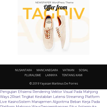
NUSANTARA
MANCANEGARA
VATIKAN
SOSIAL
PLURALISME
LAINNYA
TENTANG KAMI
© 2019 Yayasan Martinus De Porres
Pengujian Efisiensi Rendering Vektor Visual Pada Mahjong
Ways 2
Riset Tingkat Kestabilan Latensi Streaming Platform
Live Kasino
Sistem Manajemen Algoritma Beban Kerja Pada
Platform Mahjong Ways
Pengembangan Fitur Antarmuka