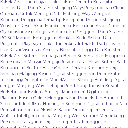
Kakek Zeus Pada Layar Tablet
Faktor Penentu Kestabilan
Transfer Data Pada Sistem Mahjong Ways
Penyimpanan Cloud
Otomatis Untuk Menjaga Data Mahjong Ways 2
Tingkat
Kepuasan Pengguna Terhadap Kecepatan Respon Mahjong
Wins
Fitur Reset Akun Mandiri Demi Keamanan Akses Gates of
Olympus
Inovasi Integrasi Antarmuka Pengguna Pada Sistem
PG Soft
Meneliti Keunggulan Struktur Kode Sistem Dari
Pragmatic Play
Daya Tarik Fitur Diskusi Interaktif Pada Layanan
Live Kasino
Visualisasi Animasi Beresolusi Tinggi Dari Karakter
Kakek Zeus
Sistem Pembagian Beban Server Untuk Menjamin
Ketersediaan Maxwin
Menguji Responsivitas Akses Sistem Saat
Kemunculan Scatter Hitam
Analisis Perilaku Konsumen Digital
terhadap Mahjong Kasino Digital Menggunakan Pendekatan
Technology Acceptance Model
Analisis Strategi Branding Digital
dengan Mahjong Ways sebagai Pendukung Industri Kreatif
Berkelanjutan
Evaluasi Strategi Manajemen Digital pada
Platform Kasino Online Menggunakan Pendekatan Balanced
Scorecard
Identifikasi Hubungan Sentimen Digital terhadap Nilai
Perusahaan melalui Aktivitas Kasino Online
Implementasi
Artificial Intelligence pada Mahjong Wins 3 dalam Mendukung
Personalisasi Layanan Digital
Interpretasi Keunggulan
Kompetitif Mahjong Wins 3 melalui Pendekatan Manajemen