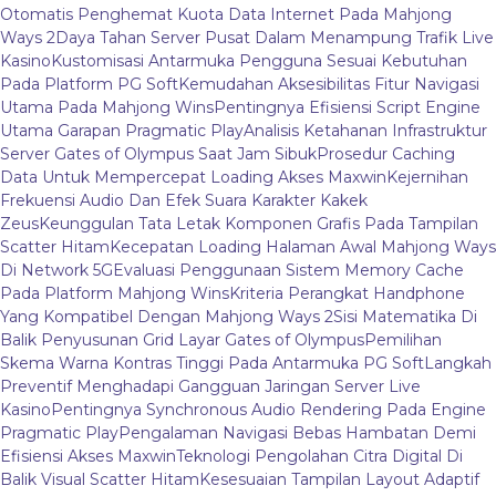
Otomatis Penghemat Kuota Data Internet Pada Mahjong
Ways 2
Daya Tahan Server Pusat Dalam Menampung Trafik Live
Kasino
Kustomisasi Antarmuka Pengguna Sesuai Kebutuhan
Pada Platform PG Soft
Kemudahan Aksesibilitas Fitur Navigasi
Utama Pada Mahjong Wins
Pentingnya Efisiensi Script Engine
Utama Garapan Pragmatic Play
Analisis Ketahanan Infrastruktur
Server Gates of Olympus Saat Jam Sibuk
Prosedur Caching
Data Untuk Mempercepat Loading Akses Maxwin
Kejernihan
Frekuensi Audio Dan Efek Suara Karakter Kakek
Zeus
Keunggulan Tata Letak Komponen Grafis Pada Tampilan
Scatter Hitam
Kecepatan Loading Halaman Awal Mahjong Ways
Di Network 5G
Evaluasi Penggunaan Sistem Memory Cache
Pada Platform Mahjong Wins
Kriteria Perangkat Handphone
Yang Kompatibel Dengan Mahjong Ways 2
Sisi Matematika Di
Balik Penyusunan Grid Layar Gates of Olympus
Pemilihan
Skema Warna Kontras Tinggi Pada Antarmuka PG Soft
Langkah
Preventif Menghadapi Gangguan Jaringan Server Live
Kasino
Pentingnya Synchronous Audio Rendering Pada Engine
Pragmatic Play
Pengalaman Navigasi Bebas Hambatan Demi
Efisiensi Akses Maxwin
Teknologi Pengolahan Citra Digital Di
Balik Visual Scatter Hitam
Kesesuaian Tampilan Layout Adaptif