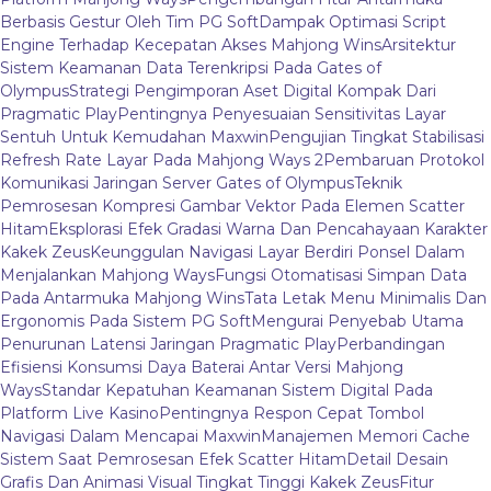
Berbasis Gestur Oleh Tim PG Soft
Dampak Optimasi Script
Engine Terhadap Kecepatan Akses Mahjong Wins
Arsitektur
Sistem Keamanan Data Terenkripsi Pada Gates of
Olympus
Strategi Pengimporan Aset Digital Kompak Dari
Pragmatic Play
Pentingnya Penyesuaian Sensitivitas Layar
Sentuh Untuk Kemudahan Maxwin
Pengujian Tingkat Stabilisasi
Refresh Rate Layar Pada Mahjong Ways 2
Pembaruan Protokol
Komunikasi Jaringan Server Gates of Olympus
Teknik
Pemrosesan Kompresi Gambar Vektor Pada Elemen Scatter
Hitam
Eksplorasi Efek Gradasi Warna Dan Pencahayaan Karakter
Kakek Zeus
Keunggulan Navigasi Layar Berdiri Ponsel Dalam
Menjalankan Mahjong Ways
Fungsi Otomatisasi Simpan Data
Pada Antarmuka Mahjong Wins
Tata Letak Menu Minimalis Dan
Ergonomis Pada Sistem PG Soft
Mengurai Penyebab Utama
Penurunan Latensi Jaringan Pragmatic Play
Perbandingan
Efisiensi Konsumsi Daya Baterai Antar Versi Mahjong
Ways
Standar Kepatuhan Keamanan Sistem Digital Pada
Platform Live Kasino
Pentingnya Respon Cepat Tombol
Navigasi Dalam Mencapai Maxwin
Manajemen Memori Cache
Sistem Saat Pemrosesan Efek Scatter Hitam
Detail Desain
Grafis Dan Animasi Visual Tingkat Tinggi Kakek Zeus
Fitur