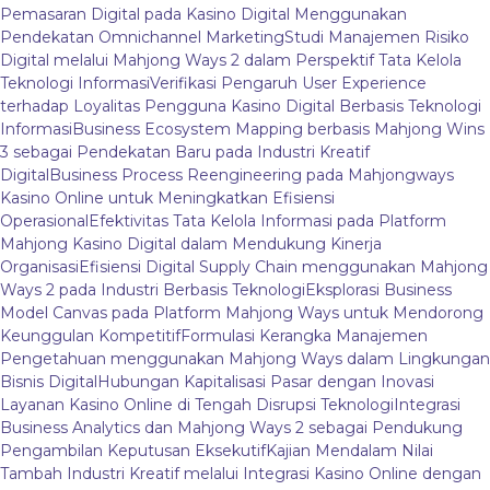
Pemasaran Digital pada Kasino Digital Menggunakan
Pendekatan Omnichannel Marketing
Studi Manajemen Risiko
Digital melalui Mahjong Ways 2 dalam Perspektif Tata Kelola
Teknologi Informasi
Verifikasi Pengaruh User Experience
terhadap Loyalitas Pengguna Kasino Digital Berbasis Teknologi
Informasi
Business Ecosystem Mapping berbasis Mahjong Wins
3 sebagai Pendekatan Baru pada Industri Kreatif
Digital
Business Process Reengineering pada Mahjongways
Kasino Online untuk Meningkatkan Efisiensi
Operasional
Efektivitas Tata Kelola Informasi pada Platform
Mahjong Kasino Digital dalam Mendukung Kinerja
Organisasi
Efisiensi Digital Supply Chain menggunakan Mahjong
Ways 2 pada Industri Berbasis Teknologi
Eksplorasi Business
Model Canvas pada Platform Mahjong Ways untuk Mendorong
Keunggulan Kompetitif
Formulasi Kerangka Manajemen
Pengetahuan menggunakan Mahjong Ways dalam Lingkungan
Bisnis Digital
Hubungan Kapitalisasi Pasar dengan Inovasi
Layanan Kasino Online di Tengah Disrupsi Teknologi
Integrasi
Business Analytics dan Mahjong Ways 2 sebagai Pendukung
Pengambilan Keputusan Eksekutif
Kajian Mendalam Nilai
Tambah Industri Kreatif melalui Integrasi Kasino Online dengan