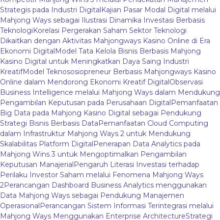
Strategis pada Industri Digital
Kajian Pasar Modal Digital melalui
Mahjong Ways sebagai Ilustrasi Dinamika Investasi Berbasis
Teknologi
Korelasi Pergerakan Saham Sektor Teknologi
Dikaitkan dengan Aktivitas Mahjongways Kasino Online di Era
Ekonomi Digital
Model Tata Kelola Bisnis Berbasis Mahjong
Kasino Digital untuk Meningkatkan Daya Saing Industri
Kreatif
Model Teknososiopreneur Berbasis Mahjongways Kasino
Online dalam Mendorong Ekonomi Kreatif Digital
Observasi
Business Intelligence melalui Mahjong Ways dalam Mendukung
Pengambilan Keputusan pada Perusahaan Digital
Pemanfaatan
Big Data pada Mahjong Kasino Digital sebagai Pendukung
Strategi Bisnis Berbasis Data
Pemanfaatan Cloud Computing
dalam Infrastruktur Mahjong Ways 2 untuk Mendukung
Skalabilitas Platform Digital
Penerapan Data Analytics pada
Mahjong Wins 3 untuk Mengoptimalkan Pengambilan
Keputusan Manajerial
Pengaruh Literasi Investasi terhadap
Perilaku Investor Saham melalui Fenomena Mahjong Ways
2
Perancangan Dashboard Business Analytics menggunakan
Data Mahjong Ways sebagai Pendukung Manajemen
Operasional
Perancangan Sistem Informasi Terintegrasi melalui
Mahjong Ways Menggunakan Enterprise Architecture
Strategi