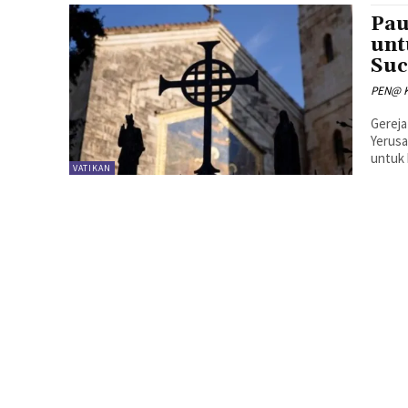
Pau
unt
Suc
PEN@ K
Gereja
Yerusa
untuk 
VATIKAN