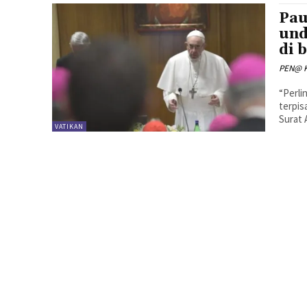
Pau
und
di 
PEN@ K
“Perli
terpis
Surat 
VATIKAN