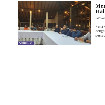
Men
Hal
Samuel
Pena K
denga
DOMINIKAN