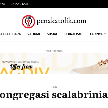
NNYA
TENTANG KAMI
ANCANEGARA
VATIKAN
SOSIAL
PLURALISME
LAINNYA
- Advertisement -
TAG
ongregasi scalabrini