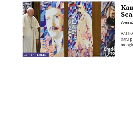
Kan
Sca
Pena Ka
VATIKA
baru p
mengka
BERITA TERKINI