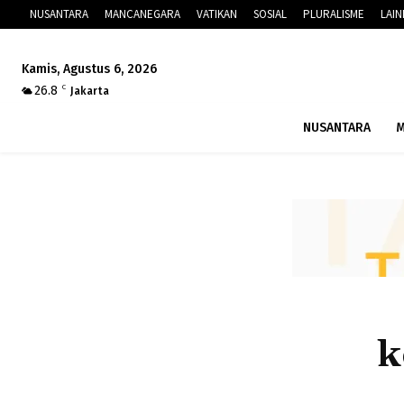
NUSANTARA
MANCANEGARA
VATIKAN
SOSIAL
PLURALISME
LAI
Kamis, Agustus 6, 2026
26.8
C
Jakarta
NUSANTARA
M
k