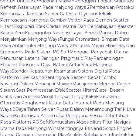
Sentuh Untuk Kemudahan Maxwin
Pengujian Tingkat Stabilisasi
Refresh Rate Layar Pada Mahjong Ways 2
Pembaruan Protokol
Komunikasi Jaringan Server Gates of Olympus
Teknik
Pemrosesan Kompresi Gambar Vektor Pada Elemen Scatter
Hitam
Eksplorasi Efek Gradasi Warna Dan Pencahayaan Karakter
Kakek Zeus
Keunggulan Navigasi Layar Berdiri Ponsel Dalam
Menjalankan Mahjong Ways
Fungsi Otomatisasi Simpan Data
Pada Antarmuka Mahjong Wins
Tata Letak Menu Minimalis Dan
Ergonomis Pada Sistem PG Soft
Mengurai Penyebab Utama
Penurunan Latensi Jaringan Pragmatic Play
Perbandingan
Efisiensi Konsumsi Daya Baterai Antar Versi Mahjong
Ways
Standar Kepatuhan Keamanan Sistem Digital Pada
Platform Live Kasino
Pentingnya Respon Cepat Tombol
Navigasi Dalam Mencapai Maxwin
Manajemen Memori Cache
Sistem Saat Pemrosesan Efek Scatter Hitam
Detail Desain
Grafis Dan Animasi Visual Tingkat Tinggi Kakek Zeus
Fitur
Otomatis Penghemat Kuota Data Internet Pada Mahjong
Ways 2
Daya Tahan Server Pusat Dalam Menampung Trafik Live
Kasino
Kustomisasi Antarmuka Pengguna Sesuai Kebutuhan
Pada Platform PG Soft
Kemudahan Aksesibilitas Fitur Navigasi
Utama Pada Mahjong Wins
Pentingnya Efisiensi Script Engine
Utama Garapan Pragmatic Play
Analisis Ketahanan Infrastruktur