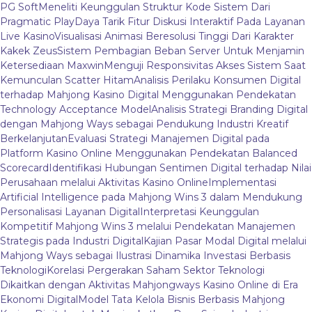
PG Soft
Meneliti Keunggulan Struktur Kode Sistem Dari
Pragmatic Play
Daya Tarik Fitur Diskusi Interaktif Pada Layanan
Live Kasino
Visualisasi Animasi Beresolusi Tinggi Dari Karakter
Kakek Zeus
Sistem Pembagian Beban Server Untuk Menjamin
Ketersediaan Maxwin
Menguji Responsivitas Akses Sistem Saat
Kemunculan Scatter Hitam
Analisis Perilaku Konsumen Digital
terhadap Mahjong Kasino Digital Menggunakan Pendekatan
Technology Acceptance Model
Analisis Strategi Branding Digital
dengan Mahjong Ways sebagai Pendukung Industri Kreatif
Berkelanjutan
Evaluasi Strategi Manajemen Digital pada
Platform Kasino Online Menggunakan Pendekatan Balanced
Scorecard
Identifikasi Hubungan Sentimen Digital terhadap Nilai
Perusahaan melalui Aktivitas Kasino Online
Implementasi
Artificial Intelligence pada Mahjong Wins 3 dalam Mendukung
Personalisasi Layanan Digital
Interpretasi Keunggulan
Kompetitif Mahjong Wins 3 melalui Pendekatan Manajemen
Strategis pada Industri Digital
Kajian Pasar Modal Digital melalui
Mahjong Ways sebagai Ilustrasi Dinamika Investasi Berbasis
Teknologi
Korelasi Pergerakan Saham Sektor Teknologi
Dikaitkan dengan Aktivitas Mahjongways Kasino Online di Era
Ekonomi Digital
Model Tata Kelola Bisnis Berbasis Mahjong