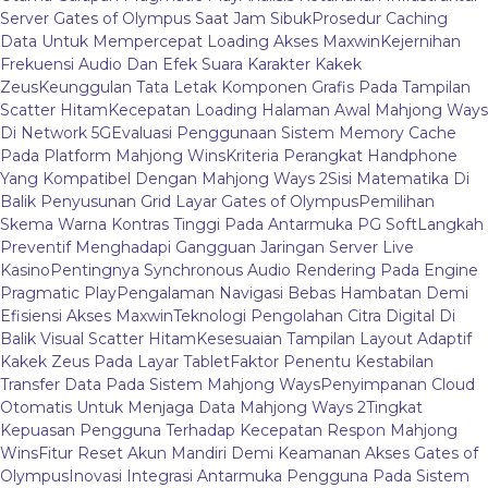
Server Gates of Olympus Saat Jam Sibuk
Prosedur Caching
Data Untuk Mempercepat Loading Akses Maxwin
Kejernihan
Frekuensi Audio Dan Efek Suara Karakter Kakek
Zeus
Keunggulan Tata Letak Komponen Grafis Pada Tampilan
Scatter Hitam
Kecepatan Loading Halaman Awal Mahjong Ways
Di Network 5G
Evaluasi Penggunaan Sistem Memory Cache
Pada Platform Mahjong Wins
Kriteria Perangkat Handphone
Yang Kompatibel Dengan Mahjong Ways 2
Sisi Matematika Di
Balik Penyusunan Grid Layar Gates of Olympus
Pemilihan
Skema Warna Kontras Tinggi Pada Antarmuka PG Soft
Langkah
Preventif Menghadapi Gangguan Jaringan Server Live
Kasino
Pentingnya Synchronous Audio Rendering Pada Engine
Pragmatic Play
Pengalaman Navigasi Bebas Hambatan Demi
Efisiensi Akses Maxwin
Teknologi Pengolahan Citra Digital Di
Balik Visual Scatter Hitam
Kesesuaian Tampilan Layout Adaptif
Kakek Zeus Pada Layar Tablet
Faktor Penentu Kestabilan
Transfer Data Pada Sistem Mahjong Ways
Penyimpanan Cloud
Otomatis Untuk Menjaga Data Mahjong Ways 2
Tingkat
Kepuasan Pengguna Terhadap Kecepatan Respon Mahjong
Wins
Fitur Reset Akun Mandiri Demi Keamanan Akses Gates of
Olympus
Inovasi Integrasi Antarmuka Pengguna Pada Sistem