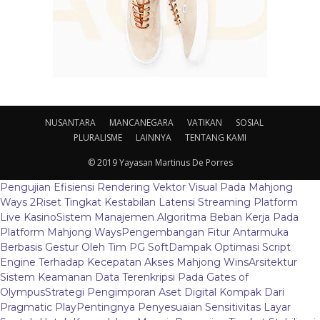
NUSANTARA
MANCANEGARA
VATIKAN
SOSIAL
PLURALISME
LAINNYA
TENTANG KAMI
© 2019 Yayasan Martinus De Porres
Pengujian Efisiensi Rendering Vektor Visual Pada Mahjong
Ways 2
Riset Tingkat Kestabilan Latensi Streaming Platform
Live Kasino
Sistem Manajemen Algoritma Beban Kerja Pada
Platform Mahjong Ways
Pengembangan Fitur Antarmuka
Berbasis Gestur Oleh Tim PG Soft
Dampak Optimasi Script
Engine Terhadap Kecepatan Akses Mahjong Wins
Arsitektur
Sistem Keamanan Data Terenkripsi Pada Gates of
Olympus
Strategi Pengimporan Aset Digital Kompak Dari
Pragmatic Play
Pentingnya Penyesuaian Sensitivitas Layar