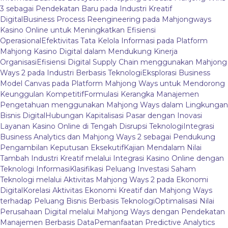
3 sebagai Pendekatan Baru pada Industri Kreatif
Digital
Business Process Reengineering pada Mahjongways
Kasino Online untuk Meningkatkan Efisiensi
Operasional
Efektivitas Tata Kelola Informasi pada Platform
Mahjong Kasino Digital dalam Mendukung Kinerja
Organisasi
Efisiensi Digital Supply Chain menggunakan Mahjong
Ways 2 pada Industri Berbasis Teknologi
Eksplorasi Business
Model Canvas pada Platform Mahjong Ways untuk Mendorong
Keunggulan Kompetitif
Formulasi Kerangka Manajemen
Pengetahuan menggunakan Mahjong Ways dalam Lingkungan
Bisnis Digital
Hubungan Kapitalisasi Pasar dengan Inovasi
Layanan Kasino Online di Tengah Disrupsi Teknologi
Integrasi
Business Analytics dan Mahjong Ways 2 sebagai Pendukung
Pengambilan Keputusan Eksekutif
Kajian Mendalam Nilai
Tambah Industri Kreatif melalui Integrasi Kasino Online dengan
Teknologi Informasi
Klasifikasi Peluang Investasi Saham
Teknologi melalui Aktivitas Mahjong Ways 2 pada Ekonomi
Digital
Korelasi Aktivitas Ekonomi Kreatif dan Mahjong Ways
terhadap Peluang Bisnis Berbasis Teknologi
Optimalisasi Nilai
Perusahaan Digital melalui Mahjong Ways dengan Pendekatan
Manajemen Berbasis Data
Pemanfaatan Predictive Analytics