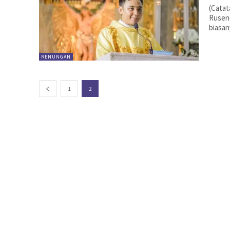
(Catat
Ruseno
biasan
RENUNGAN
1
2