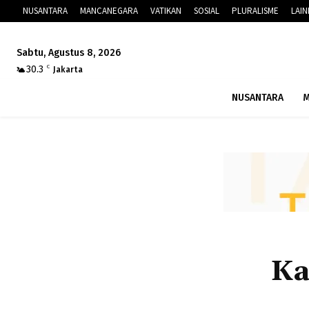
NUSANTARA
MANCANEGARA
VATIKAN
SOSIAL
PLURALISME
LAI
Sabtu, Agustus 8, 2026
30.3
C
Jakarta
NUSANTARA
M
Ka