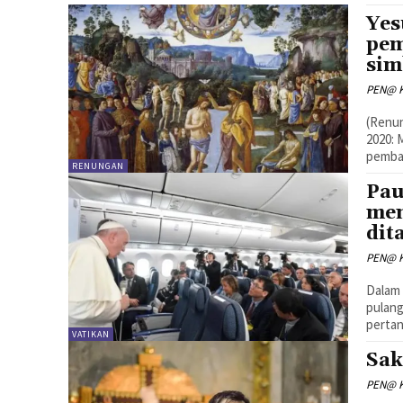
Yes
pem
sim
PEN@ K
(Renun
2020: 
pembac
RENUNGAN
Pau
mem
dit
PEN@ K
Dalam
pulang
pertan
VATIKAN
Sak
PEN@ K