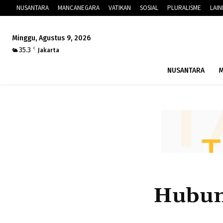
NUSANTARA
MANCANEGARA
VATIKAN
SOSIAL
PLURALISME
LAI
Minggu, Agustus 9, 2026
35.3
C
Jakarta
NUSANTARA
M
Hubun