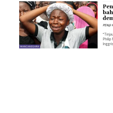
Pen
bah
dem
PEN@ K
“Tinja
Philip
Inggri
MANCANEGARA