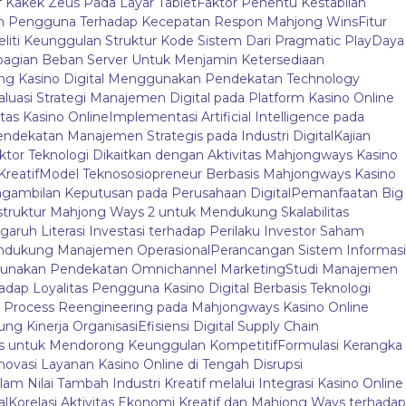
f Kakek Zeus Pada Layar Tablet
Faktor Penentu Kestabilan
an Pengguna Terhadap Kecepatan Respon Mahjong Wins
Fitur
liti Keunggulan Struktur Kode Sistem Dari Pragmatic Play
Daya
agian Beban Server Untuk Menjamin Ketersediaan
jong Kasino Digital Menggunakan Pendekatan Technology
aluasi Strategi Manajemen Digital pada Platform Kasino Online
tas Kasino Online
Implementasi Artificial Intelligence pada
endekatan Manajemen Strategis pada Industri Digital
Kajian
ktor Teknologi Dikaitkan dengan Aktivitas Mahjongways Kasino
Kreatif
Model Teknososiopreneur Berbasis Mahjongways Kasino
gambilan Keputusan pada Perusahaan Digital
Pemanfaatan Big
truktur Mahjong Ways 2 untuk Mendukung Skalabilitas
aruh Literasi Investasi terhadap Perilaku Investor Saham
endukung Manajemen Operasional
Perancangan Sistem Informasi
nggunakan Pendekatan Omnichannel Marketing
Studi Manajemen
adap Loyalitas Pengguna Kasino Digital Berbasis Teknologi
 Process Reengineering pada Mahjongways Kasino Online
ung Kinerja Organisasi
Efisiensi Digital Supply Chain
ys untuk Mendorong Keunggulan Kompetitif
Formulasi Kerangka
novasi Layanan Kasino Online di Tengah Disrupsi
am Nilai Tambah Industri Kreatif melalui Integrasi Kasino Online
al
Korelasi Aktivitas Ekonomi Kreatif dan Mahjong Ways terhadap