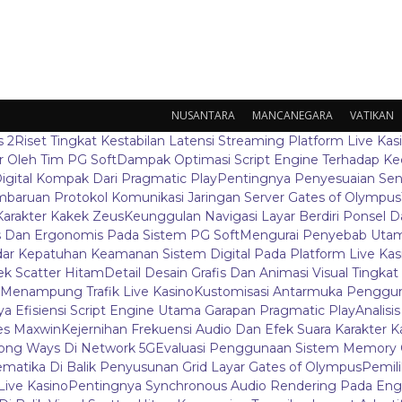
NUSANTARA
MANCANEGARA
VATIKAN
s 2
Riset Tingkat Kestabilan Latensi Streaming Platform Live Kas
 Oleh Tim PG Soft
Dampak Optimasi Script Engine Terhadap K
igital Kompak Dari Pragmatic Play
Pentingnya Penyesuaian Sen
baruan Protokol Komunikasi Jaringan Server Gates of Olympus
Karakter Kakek Zeus
Keunggulan Navigasi Layar Berdiri Ponsel
s Dan Ergonomis Pada Sistem PG Soft
Mengurai Penyebab Utama
ar Kepatuhan Keamanan Sistem Digital Pada Platform Live Kas
k Scatter Hitam
Detail Desain Grafis Dan Animasi Visual Tingka
 Menampung Trafik Live Kasino
Kustomisasi Antarmuka Penggun
a Efisiensi Script Engine Utama Garapan Pragmatic Play
Analisi
es Maxwin
Kejernihan Frekuensi Audio Dan Efek Suara Karakter 
ong Ways Di Network 5G
Evaluasi Penggunaan Sistem Memory 
ematika Di Balik Penyusunan Grid Layar Gates of Olympus
Pemil
ive Kasino
Pentingnya Synchronous Audio Rendering Pada Eng