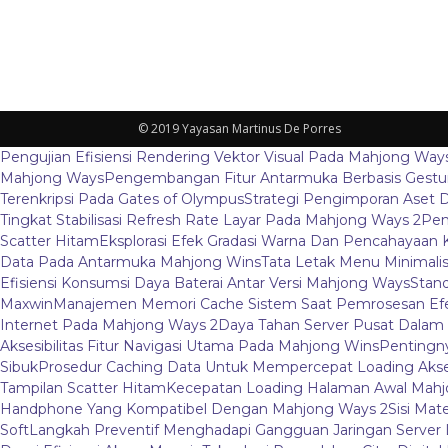
© 2019 Yayasan Martinus De Porres
Pengujian Efisiensi Rendering Vektor Visual Pada Mahjong Way
Mahjong Ways
Pengembangan Fitur Antarmuka Berbasis Gestur
Terenkripsi Pada Gates of Olympus
Strategi Pengimporan Aset D
Tingkat Stabilisasi Refresh Rate Layar Pada Mahjong Ways 2
Pem
Scatter Hitam
Eksplorasi Efek Gradasi Warna Dan Pencahayaan 
Data Pada Antarmuka Mahjong Wins
Tata Letak Menu Minimali
Efisiensi Konsumsi Daya Baterai Antar Versi Mahjong Ways
Stand
Maxwin
Manajemen Memori Cache Sistem Saat Pemrosesan Efe
Internet Pada Mahjong Ways 2
Daya Tahan Server Pusat Dalam
Aksesibilitas Fitur Navigasi Utama Pada Mahjong Wins
Pentingny
Sibuk
Prosedur Caching Data Untuk Mempercepat Loading Aks
Tampilan Scatter Hitam
Kecepatan Loading Halaman Awal Mahj
Handphone Yang Kompatibel Dengan Mahjong Ways 2
Sisi Mat
Soft
Langkah Preventif Menghadapi Gangguan Jaringan Server L