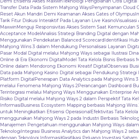
Demi Efisiensi Akses Maxwin
Teknologi Pengolahan Citra Digital 
Transfer Data Pada Sistem Mahjong Ways
Penyimpanan Cloud O
Reset Akun Mandiri Demi Keamanan Akses Gates of Olympus
I
Tarik Fitur Diskusi Interaktif Pada Layanan Live Kasino
Visualisas
Maxwin
Menguji Responsivitas Akses Sistem Saat Kemunculan S
Acceptance Model
Analisis Strategi Branding Digital dengan M
Menggunakan Pendekatan Balanced Scorecard
Identifikasi Hu
Mahjong Wins 3 dalam Mendukung Personalisasi Layanan Digita
Pasar Modal Digital melalui Mahjong Ways sebagai Ilustrasi Dina
Online di Era Ekonomi Digital
Model Tata Kelola Bisnis Berbasis 
Online dalam Mendorong Ekonomi Kreatif Digital
Observasi Bus
Data pada Mahjong Kasino Digital sebagai Pendukung Strategi B
Platform Digital
Penerapan Data Analytics pada Mahjong Wins 
melalui Fenomena Mahjong Ways 2
Perancangan Dashboard Bu
Terintegrasi melalui Mahjong Ways Menggunakan Enterprise Ar
Risiko Digital melalui Mahjong Ways 2 dalam Perspektif Tata Kel
Informasi
Business Ecosystem Mapping berbasis Mahjong Wins 3 
untuk Meningkatkan Efisiensi Operasional
Efektivitas Tata Kelo
menggunakan Mahjong Ways 2 pada Industri Berbasis Teknolog
Manajemen Pengetahuan menggunakan Mahjong Ways dalam Li
Teknologi
Integrasi Business Analytics dan Mahjong Ways 2 se
dengan Teknologi Informasi
Klasifikasi Peluang Investasi Saham