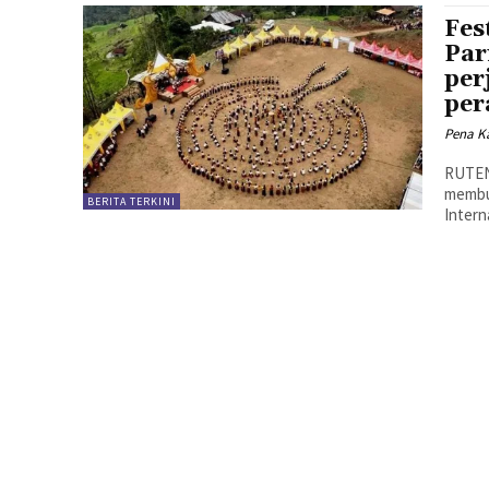
Fes
Par
per
per
Pena Ka
RUTENG
membuk
BERITA TERKINI
Intern