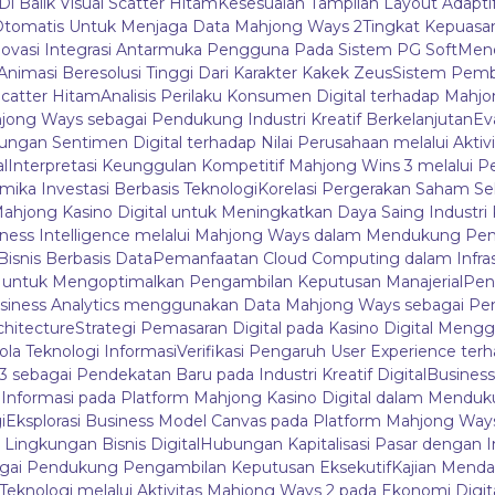
Di Balik Visual Scatter Hitam
Kesesuaian Tampilan Layout Adapti
tomatis Untuk Menjaga Data Mahjong Ways 2
Tingkat Kepuas
novasi Integrasi Antarmuka Pengguna Pada Sistem PG Soft
Mene
i Animasi Beresolusi Tinggi Dari Karakter Kakek Zeus
Sistem Pemb
catter Hitam
Analisis Perilaku Konsumen Digital terhadap Mah
ahjong Ways sebagai Pendukung Industri Kreatif Berkelanjutan
Ev
bungan Sentimen Digital terhadap Nilai Perusahaan melalui Aktivi
l
Interpretasi Keunggulan Kompetitif Mahjong Wins 3 melalui P
mika Investasi Berbasis Teknologi
Korelasi Pergerakan Saham Se
Mahjong Kasino Digital untuk Meningkatkan Daya Saing Industri 
iness Intelligence melalui Mahjong Ways dalam Mendukung Pen
isnis Berbasis Data
Pemanfaatan Cloud Computing dalam Infras
3 untuk Mengoptimalkan Pengambilan Keputusan Manajerial
Peng
siness Analytics menggunakan Data Mahjong Ways sebagai P
chitecture
Strategi Pemasaran Digital pada Kasino Digital Me
ola Teknologi Informasi
Verifikasi Pengaruh User Experience terh
sebagai Pendekatan Baru pada Industri Kreatif Digital
Business
la Informasi pada Platform Mahjong Kasino Digital dalam Menduk
i
Eksplorasi Business Model Canvas pada Platform Mahjong Wa
ngkungan Bisnis Digital
Hubungan Kapitalisasi Pasar dengan I
bagai Pendukung Pengambilan Keputusan Eksekutif
Kajian Mendal
 Teknologi melalui Aktivitas Mahjong Ways 2 pada Ekonomi Digit