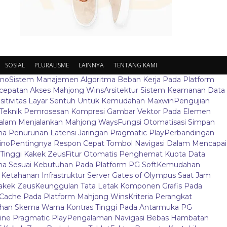
SOSIAL
PLURALISME
LAINNYA
TENTANG KAMI
ino
Sistem Manajemen Algoritma Beban Kerja Pada Platform
ecepatan Akses Mahjong Wins
Arsitektur Sistem Keamanan Data
sitivitas Layar Sentuh Untuk Kemudahan Maxwin
Pengujian
Teknik Pemrosesan Kompresi Gambar Vektor Pada Elemen
 Dalam Menjalankan Mahjong Ways
Fungsi Otomatisasi Simpan
 Penurunan Latensi Jaringan Pragmatic Play
Perbandingan
ino
Pentingnya Respon Cepat Tombol Navigasi Dalam Mencapai
t Tinggi Kakek Zeus
Fitur Otomatis Penghemat Kuota Data
a Sesuai Kebutuhan Pada Platform PG Soft
Kemudahan
s Ketahanan Infrastruktur Server Gates of Olympus Saat Jam
Kakek Zeus
Keunggulan Tata Letak Komponen Grafis Pada
Cache Pada Platform Mahjong Wins
Kriteria Perangkat
ihan Skema Warna Kontras Tinggi Pada Antarmuka PG
ine Pragmatic Play
Pengalaman Navigasi Bebas Hambatan