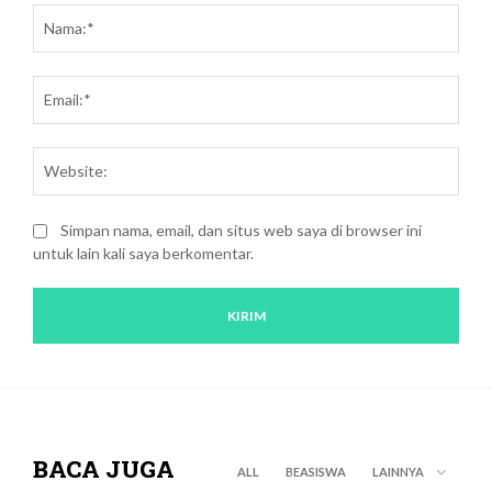
dan
Nam
kritik:
Emai
Webs
Simpan nama, email, dan situs web saya di browser ini
untuk lain kali saya berkomentar.
BACA JUGA
ALL
BEASISWA
LAINNYA