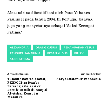
Alexandrina dibeatifikasi oleh Paus Yohanes
Paulus II pada tahun 2004. Di Portugal, banyak
juga yang menyebutnya sebagai “Saksi Keempat
Fatima.”
ALEXANDRIA
ORANG KUDUS
PENAMPAKAN YESUS
PENGUDUSAN DUNIA
PESAN KUDUS
PIUS VII
SAKSI FATIMA
Artikel sebelum
Artikel berikut
Tumbuhkan Toleransi,
Karya Suster OP Indonesia
PKBM Citra Domba
Bersahaja Gelar Aksi
Bersih-Bersih di Masjid
Al-Askar Kompi A
Merauke