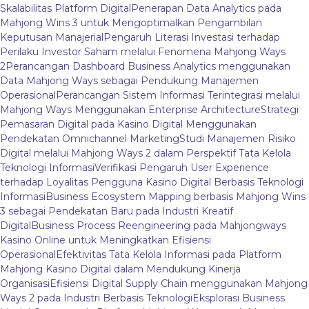
Skalabilitas Platform Digital
Penerapan Data Analytics pada
Mahjong Wins 3 untuk Mengoptimalkan Pengambilan
Keputusan Manajerial
Pengaruh Literasi Investasi terhadap
Perilaku Investor Saham melalui Fenomena Mahjong Ways
2
Perancangan Dashboard Business Analytics menggunakan
Data Mahjong Ways sebagai Pendukung Manajemen
Operasional
Perancangan Sistem Informasi Terintegrasi melalui
Mahjong Ways Menggunakan Enterprise Architecture
Strategi
Pemasaran Digital pada Kasino Digital Menggunakan
Pendekatan Omnichannel Marketing
Studi Manajemen Risiko
Digital melalui Mahjong Ways 2 dalam Perspektif Tata Kelola
Teknologi Informasi
Verifikasi Pengaruh User Experience
terhadap Loyalitas Pengguna Kasino Digital Berbasis Teknologi
Informasi
Business Ecosystem Mapping berbasis Mahjong Wins
3 sebagai Pendekatan Baru pada Industri Kreatif
Digital
Business Process Reengineering pada Mahjongways
Kasino Online untuk Meningkatkan Efisiensi
Operasional
Efektivitas Tata Kelola Informasi pada Platform
Mahjong Kasino Digital dalam Mendukung Kinerja
Organisasi
Efisiensi Digital Supply Chain menggunakan Mahjong
Ways 2 pada Industri Berbasis Teknologi
Eksplorasi Business