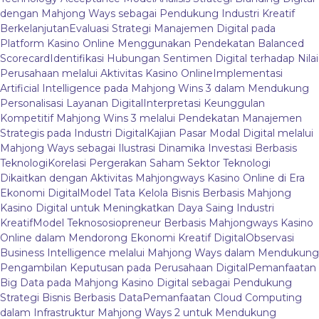
dengan Mahjong Ways sebagai Pendukung Industri Kreatif
Berkelanjutan
Evaluasi Strategi Manajemen Digital pada
Platform Kasino Online Menggunakan Pendekatan Balanced
Scorecard
Identifikasi Hubungan Sentimen Digital terhadap Nilai
Perusahaan melalui Aktivitas Kasino Online
Implementasi
Artificial Intelligence pada Mahjong Wins 3 dalam Mendukung
Personalisasi Layanan Digital
Interpretasi Keunggulan
Kompetitif Mahjong Wins 3 melalui Pendekatan Manajemen
Strategis pada Industri Digital
Kajian Pasar Modal Digital melalui
Mahjong Ways sebagai Ilustrasi Dinamika Investasi Berbasis
Teknologi
Korelasi Pergerakan Saham Sektor Teknologi
Dikaitkan dengan Aktivitas Mahjongways Kasino Online di Era
Ekonomi Digital
Model Tata Kelola Bisnis Berbasis Mahjong
Kasino Digital untuk Meningkatkan Daya Saing Industri
Kreatif
Model Teknososiopreneur Berbasis Mahjongways Kasino
Online dalam Mendorong Ekonomi Kreatif Digital
Observasi
Business Intelligence melalui Mahjong Ways dalam Mendukung
Pengambilan Keputusan pada Perusahaan Digital
Pemanfaatan
Big Data pada Mahjong Kasino Digital sebagai Pendukung
Strategi Bisnis Berbasis Data
Pemanfaatan Cloud Computing
dalam Infrastruktur Mahjong Ways 2 untuk Mendukung