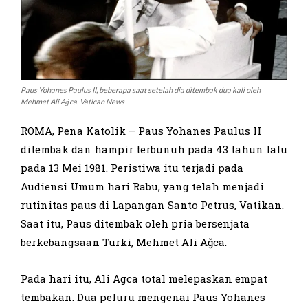
Paus Yohanes Paulus II, beberapa saat setelah dia ditembak dua kali oleh
Mehmet Ali Ağca. Vatican News
ROMA, Pena Katolik – Paus Yohanes Paulus II
ditembak dan hampir terbunuh pada 43 tahun lalu
pada 13 Mei 1981. Peristiwa itu terjadi pada
Audiensi Umum hari Rabu, yang telah menjadi
rutinitas paus di Lapangan Santo Petrus, Vatikan.
Saat itu, Paus ditembak oleh pria bersenjata
berkebangsaan Turki, Mehmet Ali Ağca.
Pada hari itu, Ali Agca total melepaskan empat
tembakan. Dua peluru mengenai Paus Yohanes