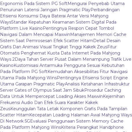
Ergonomis Pada Sistem PG Soft
Mengurai Penyebab Utama
Penurunan Latensi Jaringan Pragmatic Play
Perbandingan
Efisiensi Konsumsi Daya Baterai Antar Versi Mahjong
Ways
Standar Kepatuhan Keamanan Sistem Digital Pada
Platform Live Kasino
Pentingnya Respon Cepat Tombol
Navigasi Dalam Mencapai Maxwin
Manajemen Memori Cache
Sistem Saat Pemrosesan Efek Scatter Hitam
Detail Desain
Grafis Dan Animasi Visual Tingkat Tinggi Kakek Zeus
Fitur
Otomatis Penghemat Kuota Data Internet Pada Mahjong
Ways 2
Daya Tahan Server Pusat Dalam Menampung Trafik Live
Kasino
Kustomisasi Antarmuka Pengguna Sesuai Kebutuhan
Pada Platform PG Soft
Kemudahan Aksesibilitas Fitur Navigasi
Utama Pada Mahjong Wins
Pentingnya Efisiensi Script Engine
Utama Garapan Pragmatic Play
Analisis Ketahanan Infrastruktur
Server Gates of Olympus Saat Jam Sibuk
Prosedur Caching
Data Untuk Mempercepat Loading Akses Maxwin
Kejernihan
Frekuensi Audio Dan Efek Suara Karakter Kakek
Zeus
Keunggulan Tata Letak Komponen Grafis Pada Tampilan
Scatter Hitam
Kecepatan Loading Halaman Awal Mahjong Ways
Di Network 5G
Evaluasi Penggunaan Sistem Memory Cache
Pada Platform Mahjong Wins
Kriteria Perangkat Handphone