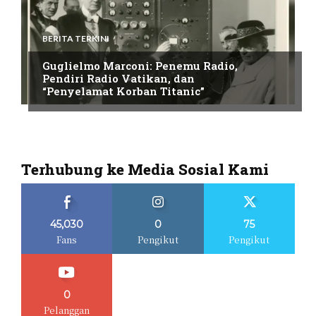
BERITA TERKINI
Guglielmo Marconi: Penemu Radio,
Pendiri Radio Vatikan, dan
“Penyelamat Korban Titanic”
Terhubung ke Media Sosial Kami
45,030
0
75
Fans
Pengikut
Pengikut
0
Pelanggan