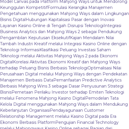
Model Canvas pada Platform Mahjong Ways untuk Mendorong
Keunggulan Kompetitif
Formulasi Kerangka Manajemen
Pengetahuan menggunakan Mahjong Ways dalam Lingkungan
Bisnis Digital
Hubungan Kapitalisasi Pasar dengan Inovasi
Layanan Kasino Online di Tengah Disrupsi Teknologi
Integrasi
Business Analytics dan Mahjong Ways 2 sebagai Pendukung
Pengambilan Keputusan Eksekutif
Kajian Mendalam Nilai
Tambah Industri Kreatif melalui Integrasi Kasino Online dengan
Teknologi Informasi
Klasifikasi Peluang Investasi Saham
Teknologi melalui Aktivitas Mahjong Ways 2 pada Ekonomi
Digital
Korelasi Aktivitas Ekonomi Kreatif dan Mahjong Ways
terhadap Peluang Bisnis Berbasis Teknologi
Optimalisasi Nilai
Perusahaan Digital melalui Mahjong Ways dengan Pendekatan
Manajemen Berbasis Data
Pemanfaatan Predictive Analytics
Berbasis Mahjong Wins 3 sebagai Dasar Penyusunan Strategi
Bisnis
Pemetaan Perilaku Investor terhadap Emiten Teknologi
melalui Fenomena Mahjong Kasino Digital
Pemodelan Tata
Kelola Digital menggunakan Mahjong Ways dalam Mendukung
Keberlanjutan Organisasi
Pendayagunaan Customer
Relationship Management melalui Kasino Digital pada Era
Ekonomi Berbasis Platform
Pengujian Financial Technology
melalui Mahjongways Kasino Online sebagai Bagian dari