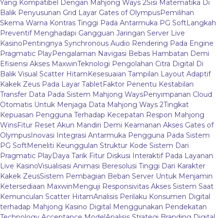
Yang Kompatibel Dengan Mahjong Ways 2
Sisi Matematika Di
Balik Penyusunan Grid Layar Gates of Olympus
Pemilihan
Skema Warna Kontras Tinggi Pada Antarmuka PG Soft
Langkah
Preventif Menghadapi Gangguan Jaringan Server Live
Kasino
Pentingnya Synchronous Audio Rendering Pada Engine
Pragmatic Play
Pengalaman Navigasi Bebas Hambatan Demi
Efisiensi Akses Maxwin
Teknologi Pengolahan Citra Digital Di
Balik Visual Scatter Hitam
Kesesuaian Tampilan Layout Adaptif
Kakek Zeus Pada Layar Tablet
Faktor Penentu Kestabilan
Transfer Data Pada Sistem Mahjong Ways
Penyimpanan Cloud
Otomatis Untuk Menjaga Data Mahjong Ways 2
Tingkat
Kepuasan Pengguna Terhadap Kecepatan Respon Mahjong
Wins
Fitur Reset Akun Mandiri Demi Keamanan Akses Gates of
Olympus
Inovasi Integrasi Antarmuka Pengguna Pada Sistem
PG Soft
Meneliti Keunggulan Struktur Kode Sistem Dari
Pragmatic Play
Daya Tarik Fitur Diskusi Interaktif Pada Layanan
Live Kasino
Visualisasi Animasi Beresolusi Tinggi Dari Karakter
Kakek Zeus
Sistem Pembagian Beban Server Untuk Menjamin
Ketersediaan Maxwin
Menguji Responsivitas Akses Sistem Saat
Kemunculan Scatter Hitam
Analisis Perilaku Konsumen Digital
terhadap Mahjong Kasino Digital Menggunakan Pendekatan
Technology Acceptance Model
Analisis Strategi Branding Digital