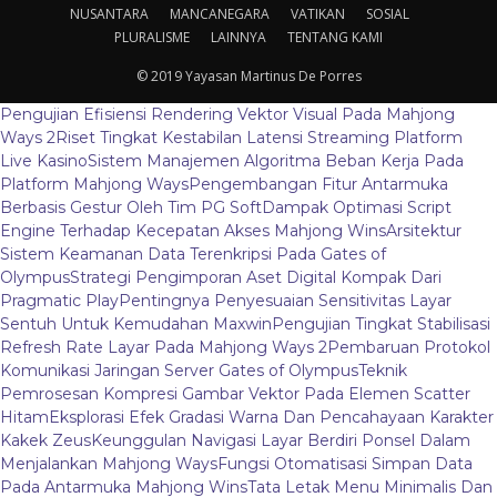
NUSANTARA
MANCANEGARA
VATIKAN
SOSIAL
PLURALISME
LAINNYA
TENTANG KAMI
© 2019 Yayasan Martinus De Porres
Pengujian Efisiensi Rendering Vektor Visual Pada Mahjong
Ways 2
Riset Tingkat Kestabilan Latensi Streaming Platform
Live Kasino
Sistem Manajemen Algoritma Beban Kerja Pada
Platform Mahjong Ways
Pengembangan Fitur Antarmuka
Berbasis Gestur Oleh Tim PG Soft
Dampak Optimasi Script
Engine Terhadap Kecepatan Akses Mahjong Wins
Arsitektur
Sistem Keamanan Data Terenkripsi Pada Gates of
Olympus
Strategi Pengimporan Aset Digital Kompak Dari
Pragmatic Play
Pentingnya Penyesuaian Sensitivitas Layar
Sentuh Untuk Kemudahan Maxwin
Pengujian Tingkat Stabilisasi
Refresh Rate Layar Pada Mahjong Ways 2
Pembaruan Protokol
Komunikasi Jaringan Server Gates of Olympus
Teknik
Pemrosesan Kompresi Gambar Vektor Pada Elemen Scatter
Hitam
Eksplorasi Efek Gradasi Warna Dan Pencahayaan Karakter
Kakek Zeus
Keunggulan Navigasi Layar Berdiri Ponsel Dalam
Menjalankan Mahjong Ways
Fungsi Otomatisasi Simpan Data
Pada Antarmuka Mahjong Wins
Tata Letak Menu Minimalis Dan