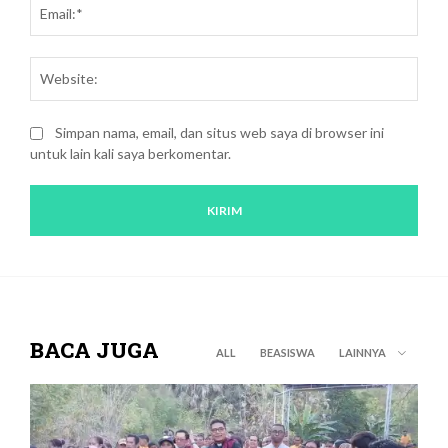
Emai
Webs
Simpan nama, email, dan situs web saya di browser ini
untuk lain kali saya berkomentar.
BACA JUGA
ALL
BEASISWA
LAINNYA