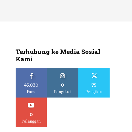
Terhubung ke Media Sosial
Kami
45,030
0
75
Fans
Pengikut
Pengikut
0
Pelanggan