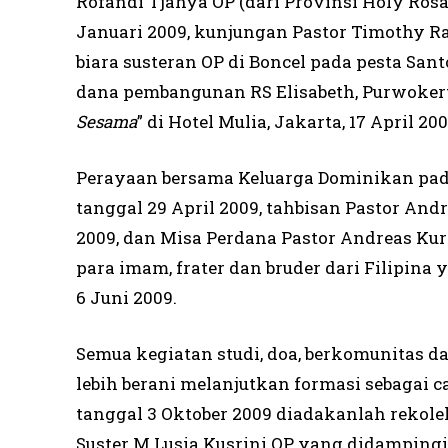
Rofandi Tjahya OP (dari Provinsi Holy Rosa
Januari 2009, kunjungan Pastor Timothy Ra
biara susteran OP di Boncel pada pesta Sa
dana pembangunan RS Elisabeth, Purwokerto
Sesama
” di Hotel Mulia, Jakarta, 17 April 200
Perayaan bersama Keluarga Dominikan pada 
tanggal 29 April 2009, tahbisan Pastor Andr
2009, dan Misa Perdana Pastor Andreas Kurn
para imam, frater dan bruder dari Filipina
6 Juni 2009.
Semua kegiatan studi, doa, berkomunitas 
lebih berani melanjutkan formasi sebagai
tanggal 3 Oktober 2009 diadakanlah rekole
Suster M Lusia Kusrini OP yang didampingi 