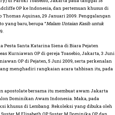
ry) di Paroki Toasebio, Jakarta pada tanggal 18
dcliffe OP ke Indonesia, dan pertemuan khusus di
nto Thomas Aquinas, 29 Januari 2009. Penggalangan
 yang baru, berupa “
Malam Untaian Kasih untuk
9.
Pesta Santa Katarina Siena di Biara Pejaten
eas Kurniawan OP di gereja Toasebio, Jakarta, 3 Juni
iawan OP di Pejaten, 5 Juni 2009, serta perkenalan
 yang menghadiri rangkaian acara tahbisan itu, pada
dan apostolate bersama itu membuat awam Jakarta
 calon Dominikan Awam Indonesia. Maka, pada
ksi khusus di Lembang. Rekoleksi yang dibuka oleh
Suster M Elisabeth OP, Suster M Dominika OP, dan