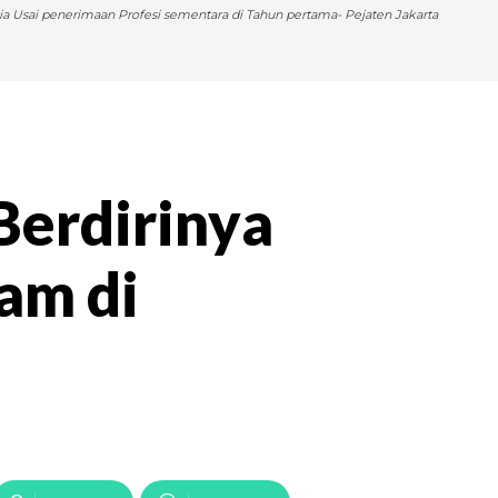
 Usai penerimaan Profesi sementara di Tahun pertama- Pejaten Jakarta
Berdirinya
am di