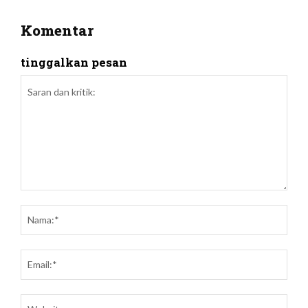
Komentar
tinggalkan pesan
Saran
dan
Nam
kritik:
Emai
Webs