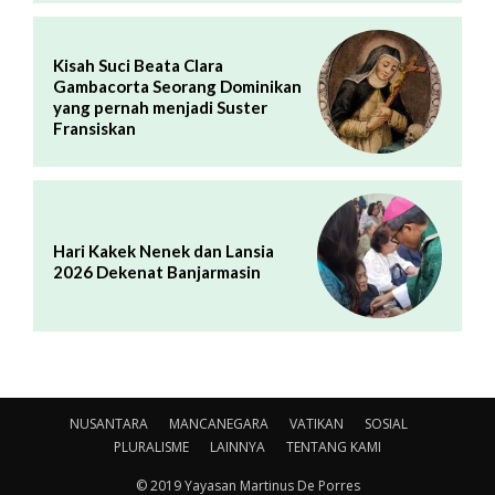
Kisah Suci Beata Clara
Gambacorta Seorang Dominikan
yang pernah menjadi Suster
Fransiskan
Hari Kakek Nenek dan Lansia
2026 Dekenat Banjarmasin
NUSANTARA
MANCANEGARA
VATIKAN
SOSIAL
PLURALISME
LAINNYA
TENTANG KAMI
© 2019 Yayasan Martinus De Porres