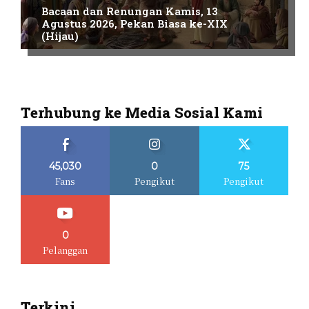
Bacaan dan Renungan Kamis, 13
Agustus 2026, Pekan Biasa ke-XIX
(Hijau)
Terhubung ke Media Sosial Kami
45,030
0
75
Fans
Pengikut
Pengikut
0
Pelanggan
Terkini