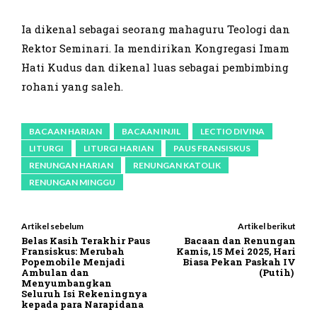
Ia dikenal sebagai seorang mahaguru Teologi dan
Rektor Seminari. Ia mendirikan Kongregasi Imam
Hati Kudus dan dikenal luas sebagai pembimbing
rohani yang saleh.
BACAAN HARIAN
BACAAN INJIL
LECTIO DIVINA
LITURGI
LITURGI HARIAN
PAUS FRANSISKUS
RENUNGAN HARIAN
RENUNGAN KATOLIK
RENUNGAN MINGGU
Artikel sebelum
Artikel berikut
Belas Kasih Terakhir Paus
Bacaan dan Renungan
Fransiskus: Merubah
Kamis, 15 Mei 2025, Hari
Popemobile Menjadi
Biasa Pekan Paskah IV
Ambulan dan
(Putih)
Menyumbangkan
Seluruh Isi Rekeningnya
kepada para Narapidana