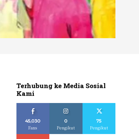
Terhubung ke Media Sosial
Kami
45,030
0
75
Fans
Pengikut
Pengikut