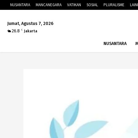
NUSANTARA
MANCANEGARA
VATIKAN
SOSIAL
PLURALISME
LAI
Jumat, Agustus 7, 2026
26.8
C
Jakarta
NUSANTARA
M