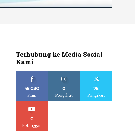
Terhubung ke Media Sosial
Kami
45,030
0
75
Fans
Pengikut
Pengikut
0
Pelanggan