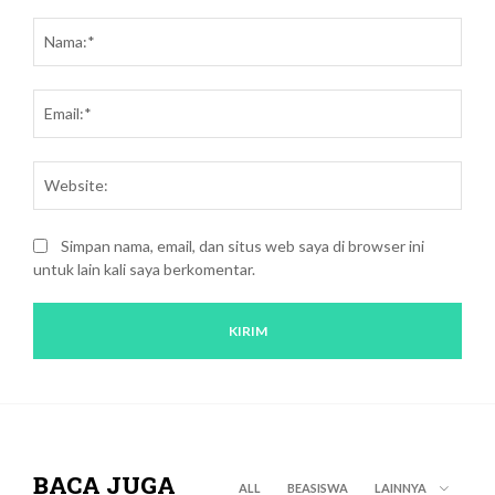
Saran
dan
Nam
kritik:
Emai
Webs
Simpan nama, email, dan situs web saya di browser ini
untuk lain kali saya berkomentar.
BACA JUGA
ALL
BEASISWA
LAINNYA