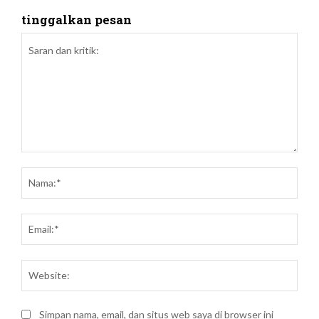
tinggalkan pesan
Saran
dan
Nam
kritik:
Emai
Webs
Simpan nama, email, dan situs web saya di browser ini