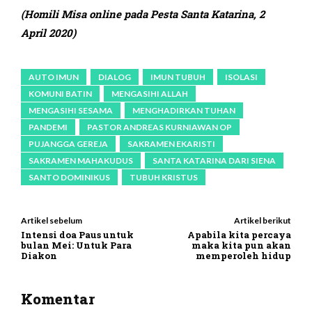
(Homili Misa online pada Pesta Santa Katarina, 2
April 2020)
AUTO IMUN
DIALOG
IMUN TUBUH
ISOLASI
KOMUNI BATIN
MENGASIHI ALLAH
MENGASIHI SESAMA
MENGHADIRKAN TUHAN
PANDEMI
PASTOR ANDREAS KURNIAWAN OP
PUJANGGA GEREJA
SAKRAMEN EKARISTI
SAKRAMEN MAHAKUDUS
SANTA KATARINA DARI SIENA
SANTO DOMINIKUS
TUBUH KRISTUS
Artikel sebelum
Artikel berikut
Intensi doa Paus untuk
Apabila kita percaya
bulan Mei: Untuk Para
maka kita pun akan
Diakon
memperoleh hidup
Komentar