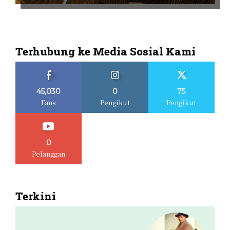
Terhubung ke Media Sosial Kami
45,030
0
75
Fans
Pengikut
Pengikut
0
Pelanggan
Terkini