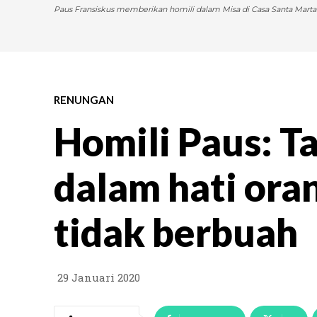
Paus Fransiskus memberikan homili dalam Misa di Casa Santa Marta 
RENUNGAN
Homili Paus: T
dalam hati ora
tidak berbuah
29 Januari 2020