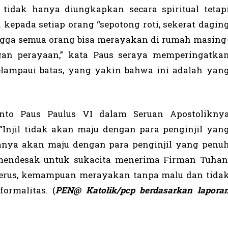
 tidak hanya diungkapkan secara spiritual tetap
kepada setiap orang “sepotong roti, sekerat dagin
ngga semua orang bisa merayakan di rumah masing
an perayaan,” kata Paus seraya memperingatka
lampaui batas, yang yakin bahwa ini adalah yan
nto Paus Paulus VI dalam Seruan Apostolikny
“Injil tidak akan maju dengan para penginjil yan
anya akan maju dengan para penginjil yang penu
 mendesak untuk sukacita menerima Firman Tuhan
a terus, kemampuan merayakan tanpa malu dan tida
formalitas. (
PEN@ Katolik/pcp berdasarkan lapora