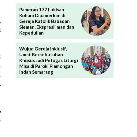
Pameran 177 Lukisan
Rohani Dipamerkan di
d
Gereja Katolik Babadan
Sleman, Ekspresi Iman dan
t
Kepedulian
Wujud Gereja Inklusif,
Umat Berkebutuhan
i
Khusus Jadi Petugas Liturgi
n
Misa di Paroki Plamongan
Indah Semarang
d
i
,
d