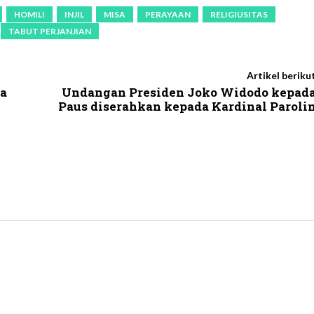
HOMILI
INJIL
MISA
PERAYAAN
RELIGIUSITAS
TABUT PERJANJIAN
Artikel beriku
a
Undangan Presiden Joko Widodo kepad
Paus diserahkan kepada Kardinal Paroli