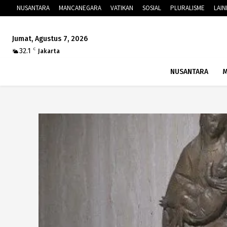
NUSANTARA
MANCANEGARA
VATIKAN
SOSIAL
PLURALISME
LAI
Jumat, Agustus 7, 2026
32.1
C
Jakarta
NUSANTARA
M