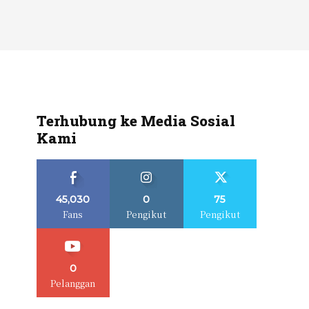
Terhubung ke Media Sosial
Kami
45,030
0
75
Fans
Pengikut
Pengikut
0
Pelanggan