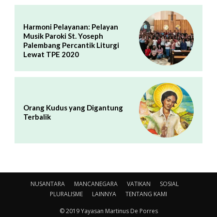
Harmoni Pelayanan: Pelayan
Musik Paroki St. Yoseph
Palembang Percantik Liturgi
Lewat TPE 2020
Orang Kudus yang Digantung
Terbalik
NUSANTARA
MANCANEGARA
VATIKAN
SOSIAL
PLURALISME
LAINNYA
TENTANG KAMI
© 2019 Yayasan Martinus De Porres