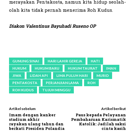
merayakan Pentakosta, namun kita hidup seolah-
olah kita tidak pernah menerima Roh Kudus.
Diakon Valentinus Bayuhadi Ruseno OP
GUNUNG SINAI
HARI LAHIR GEREJA
HATI
HUKUM
HUKUM BARU
HUKUM TAURAT
IMAN
JIWA
LIDAH API
LIMA PULUH HARI
MURID
PENTAKOSTA
PERJANJIAN LAMA
ROH
ROH KUDUS
TUJUH MINGGU
Artikel sebelum
Artikel berikut
Imam dengan kanker
Paus kepada Pelayanan
stadium akhir
Pembaharuan Karismatik
rayakan ulang tahun dan
Katolik: Jadilah saksi
berkati Presiden Polandia
cinta kasih