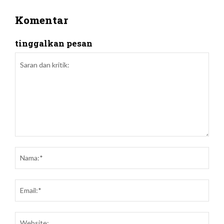
Komentar
tinggalkan pesan
Saran
dan
Nam
kritik:
Emai
Webs