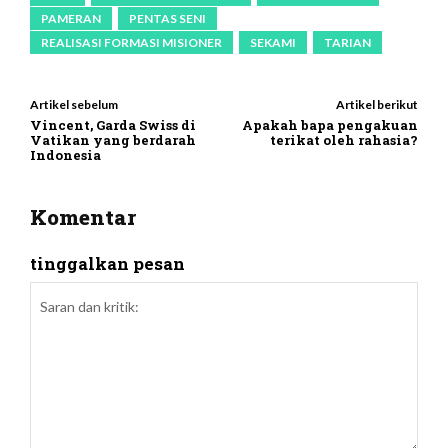
PAMERAN
PENTAS SENI
REALISASI FORMASI MISIONER
SEKAMI
TARIAN
Artikel sebelum
Artikel berikut
Vincent, Garda Swiss di
Apakah bapa pengakuan
Vatikan yang berdarah
terikat oleh rahasia?
Indonesia
Komentar
tinggalkan pesan