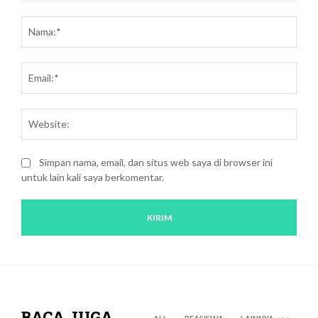
Saran
dan
Nam
kritik:
Emai
Webs
Simpan nama, email, dan situs web saya di browser ini
untuk lain kali saya berkomentar.
BACA JUGA