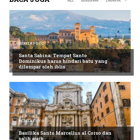
ALL
BEASISWA
LAINNYA
BERITA FOTO
Santa Sabina: Tempat Santo
Dominikus harus hindari batu yang
dilempar oleh iblis
BERITA FOTO
Basilika Santo Marcellus al Corso dan
salib ajaib