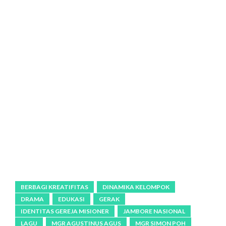
BERBAGI KREATIFITAS
DINAMIKA KELOMPOK
DRAMA
EDUKASI
GERAK
IDENTITAS GEREJA MISIONER
JAMBORE NASIONAL
LAGU
MGR AGUSTINUS AGUS
MGR SIMON POH