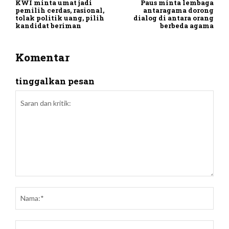
KWI minta umat jadi
Paus minta lembaga
pemilih cerdas, rasional,
antaragama dorong
tolak politik uang, pilih
dialog di antara orang
kandidat beriman
berbeda agama
Komentar
tinggalkan pesan
Saran
dan
Nam
kritik:
Emai