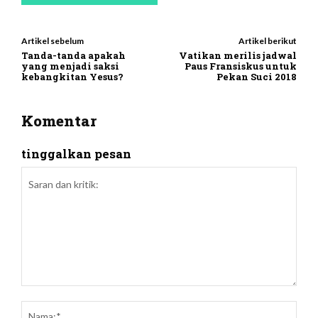
Artikel sebelum
Artikel berikut
Tanda-tanda apakah
Vatikan merilis jadwal
yang menjadi saksi
Paus Fransiskus untuk
kebangkitan Yesus?
Pekan Suci 2018
Komentar
tinggalkan pesan
Saran
dan
Nam