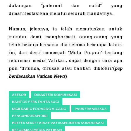
dukungan “paternal dan solid” yang
dimanifestasikan melalui seluruh mandatnya.
Namun, jelasnya, ia telah memutuskan untuk
mundur demi menghormati orang-orang yang
telah bekerja bersama dia selama beberapa tahun
ini, dan demi mencegah “Motu Proproi” tentang
reformasi media Vatikan, dapat dengan cara apa
pun “ditunda, dirusak atau bahkan diblokir.”(
pcp
berdasarkan Vatican News
)
ASESOR
DIKASTERI KOMUNIKASI
KANTOR PERS TAHTA SUCI
MGR DARIO EDOARDO VIGANO
PAUS FRANSISKUS
PENGUNDURAN DIRI
PREFEK SEKRETARIAT VATIKAN UNTUK KOMUNIKASI
REFORMASI MEDIA VATIKAN