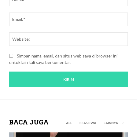
kritik:
Emai
Webs
Simpan nama, email, dan situs web saya di browser ini
untuk lain kali saya berkomentar.
BACA JUGA
ALL
BEASISWA
LAINNYA