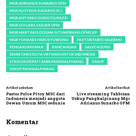
MGR ADRIANUS SUNARKO OFM
MGR ALOYSIUS SUDARSO SCJ
MGR ANTONIO GUIDO FILIPAZZI
MGR LEO LABA LADJAR OFM
MGR MARTINUS DOGMA SITUMORANG OFMCAP
MGR YOHANES HARUS YUWONO
PASTOR FABIO SALERMO
PENGAKUAN IMAN
RANCANGAN
SALVE AGUNG
SEKRETARIS DUTA VATIKAN UNTUK INDONESIA
STADION DEPATI AMIR PANGKALPINANG
USKUP
USKUP PANGKALPINANG
Artikel sebelum
Artikel berikut
Pastor Polce Pitoy MSC dari
Live streaming Tahbisan
Indonesia menjadi anggota
Uskup Pangkalpinang Mgr
Dewan Umum MSC sedunia
Adrianus Sunarko OFM
Komentar