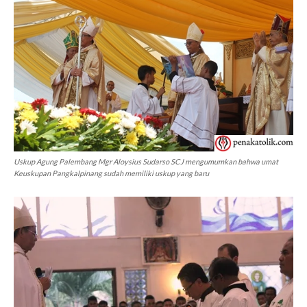
Uskup Agung Palembang Mgr Aloysius Sudarso SCJ mengumumkan bahwa umat
Keuskupan Pangkalpinang sudah memiliki uskup yang baru