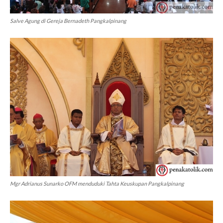
Salve Agung di Gereja Bernadeth Pangkalpinang
Mgr Adrianus Sunarko OFM menduduki Tahta Keuskupan Pangkalpinang