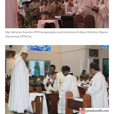
Mgr Adrianus Sunarko OFM mengucapkan janji kesetiaan di depan Martinus Dogma
Situmorang OFMCap