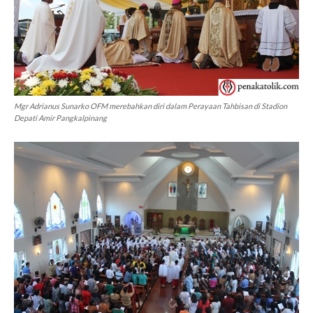
Mgr Adrianus Sunarko OFM merebahkan diri dalam Perayaan Tahbisan di Stadion
Depati Amir Pangkalpinang