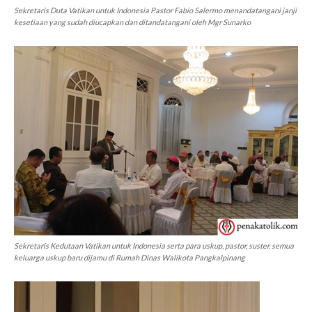
Sekretaris Duta Vatikan untuk Indonesia Pastor Fabio Salermo menandatangani janji
kesetiaan yang sudah diucapkan dan ditandatangani oleh Mgr Sunarko
Sekretaris Kedutaan Vatikan untuk Indonesia serta para uskup, pastor, suster, semua
keluarga uskup baru dijamu di Rumah Dinas Walikota Pangkalpinang